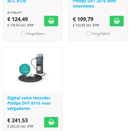
ACC 8120
Philips DVT 2075 voor
interviews
€
170,17
€
124,49
€
109,79
€
150,63
Incl. BTW
€
132,85
Incl. BTW
Vergelijken
Vergelijken
Digital voice recorder
Philips DVT 8115 voor
vergaderen
€
241,53
€
292,25
Incl. BTW