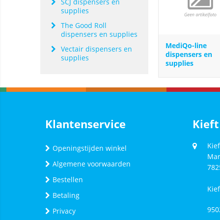
SCJ dispensers en
supplies
The Good Roll
dispensers en supplies
MediQo-line
Vectair dispensers en
dispensers en
supplies
supplies
Klantenservice
Kieft
Kief
Openingstijden winkel
Mar
Algemene voorwaarden
782
Bestellen
Kie
Betaling
950
Privacy