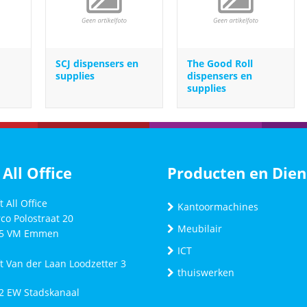
SCJ dispensers en
The Good Roll
supplies
dispensers en
supplies
 All Office
Producten en Dien
t All Office
Kantoormachines
co Polostraat 20
Meubilair
5 VM
Emmen
ICT
ft Van der Laan Loodzetter 3
thuiswerken
2 EW Stadskanaal