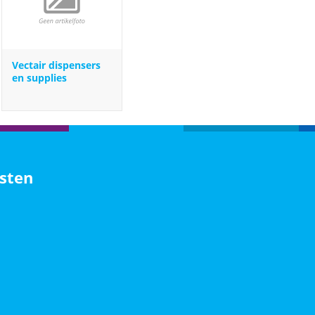
Vectair dispensers
en supplies
sten