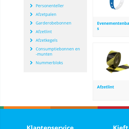
Personenteller
Afzetpalen
Garderobebonnen
Evenementenba
s
Afzetlint
Afzetkegels
Consumptiebonnen en
-munten
Nummerbloks
Afzetlint
Klantenservice
Kieft