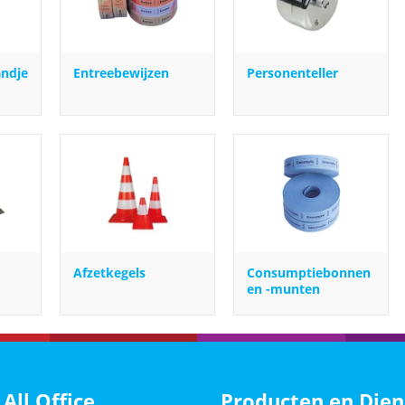
ndje
Entreebewijzen
Personenteller
Afzetkegels
Consumptiebonnen
en -munten
 All Office
Producten en Dien