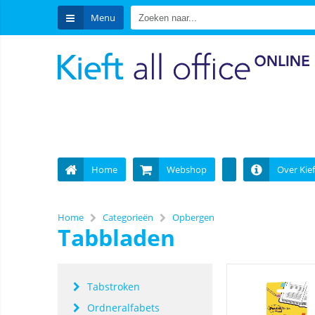
Menu
Home
Webshop
Over Kief
Home
Categorieën
Opbergen
Tabbladen
Tabstroken
Ordneralfabets