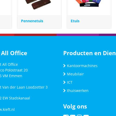
Pennenetuis
Etuis
 All Office
Producten en Dien
t All Office
Kantoormachines
co Polostraat 20
Meubilair
5 VM
Emmen
ICT
ft Van der Laan Loodzetter 3
thuiswerken
2 EW Stadskanaal
Volg ons
.kieft.nl