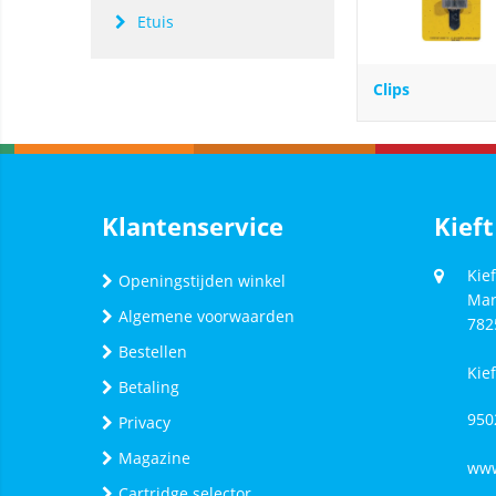
Etuis
Clips
Klantenservice
Kieft
Kief
Openingstijden winkel
Mar
Algemene voorwaarden
782
Bestellen
Kie
Betaling
950
Privacy
Magazine
www
Cartridge selector