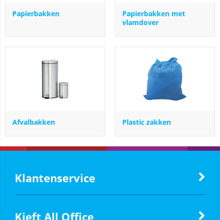
Papierbakken
Papierbakken met
vlamdover
Afvalbakken
Plastic zakken
Klantenservice
Kieft All Office