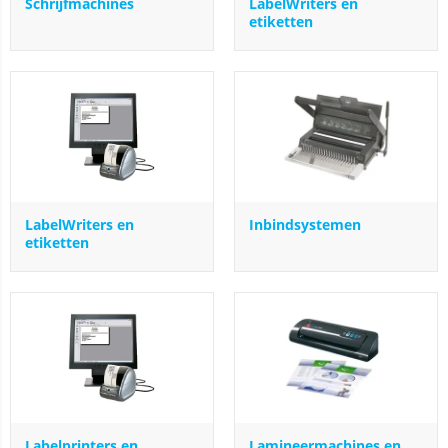
Schrijfmachines
LabelWriters en
etiketten
LabelWriters en
Inbindsystemen
etiketten
Labelprinters en
Lamineermachines en