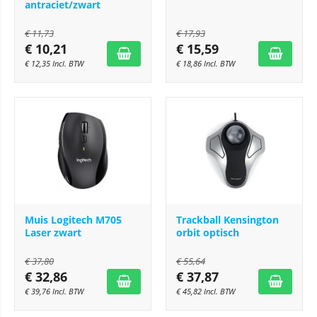
antraciet/zwart
€
11,73
€
17,93
€
10,21
€
15,59
€
12,35
Incl. BTW
€
18,86
Incl. BTW
Muis Logitech M705
Trackball Kensington
Laser zwart
orbit optisch
€
37,80
€
55,64
€
32,86
€
37,87
€
39,76
Incl. BTW
€
45,82
Incl. BTW