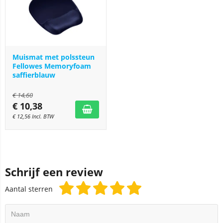
Muismat met polssteun
Fellowes Memoryfoam
saffierblauw
€
14,60
€
10,38
€
12,56
Incl. BTW
Schrijf een review
Aantal sterren