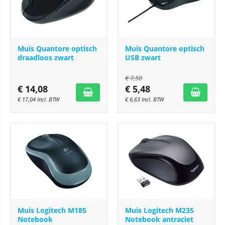
Muis Quantore optisch
Muis Quantore optisch
draadloos zwart
USB zwart
€
7,50
€
14,08
€
5,48
€
17,04
Incl. BTW
€
6,63
Incl. BTW
Muis Logitech M185
Muis Logitech M235
Notebook
Notebook antraciet