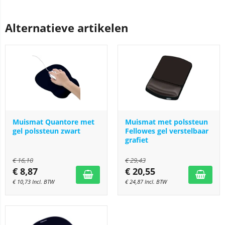
Alternatieve artikelen
Muismat Quantore met
Muismat met polssteun
gel polssteun zwart
Fellowes gel verstelbaar
grafiet
€
16,10
€
29,43
€
8,87
€
20,55
€
10,73
Incl. BTW
€
24,87
Incl. BTW