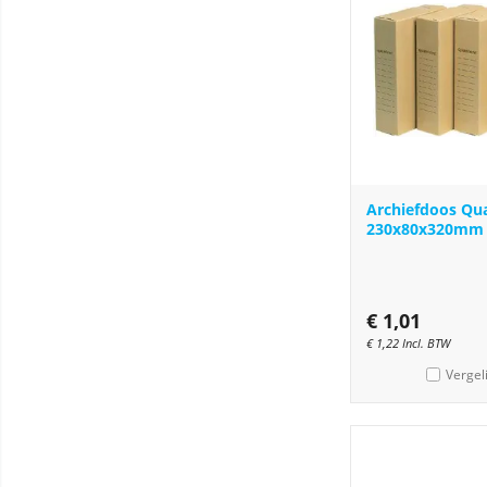
Archiefdoos Qu
230x80x320mm
€
1,01
€
1,22
Incl. BTW
Vergel