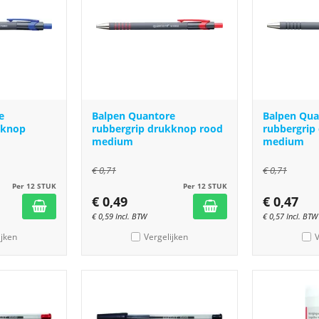
e
Balpen Quantore
Balpen Qua
kknop
rubbergrip drukknop rood
rubbergrip
medium
medium
€
0,71
€
0,71
Per 12 STUK
Per 12 STUK
€
0,49
€
0,47
€
0,59
Incl. BTW
€
0,57
Incl. BTW
ijken
Vergelijken
V