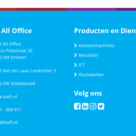
 All Office
Producten en Dien
t All Office
Kantoormachines
co Polostraat 20
Meubilair
5 VM
Emmen
ICT
ft Van der Laan Loodzetter 3
thuiswerken
2 EW Stadskanaal
Volg ons
.kieft.nl
1 - 668 811
o@kieft.nl