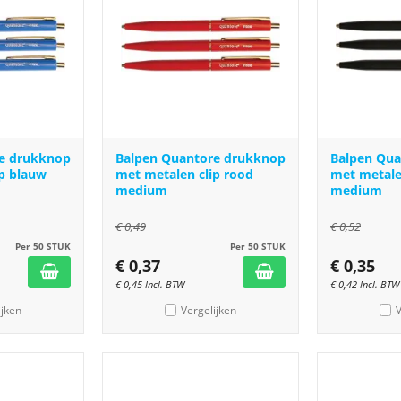
e drukknop
Balpen Quantore drukknop
Balpen Qu
ip blauw
met metalen clip rood
met metale
medium
medium
€
0,49
€
0,52
Per 50 STUK
Per 50 STUK
€
0,37
€
0,35
€
0,45
Incl. BTW
€
0,42
Incl. BTW
ijken
Vergelijken
V