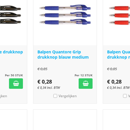
e drukknop
Balpen Quantore Grip
Balpen Qua
drukknop blauw medium
drukknop 
€
0,85
€
0,85
Per 50 STUK
Per 12 STUK
€
0,28
€
0,28
€
0,34
Incl. BTW
€
0,34
Incl. BTW
ijken
Vergelijken
V