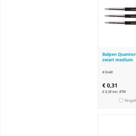
Balpen Quantor
zwart medium
€
0,48
€
0,31
€
0,38
Incl. BTW
Vergel