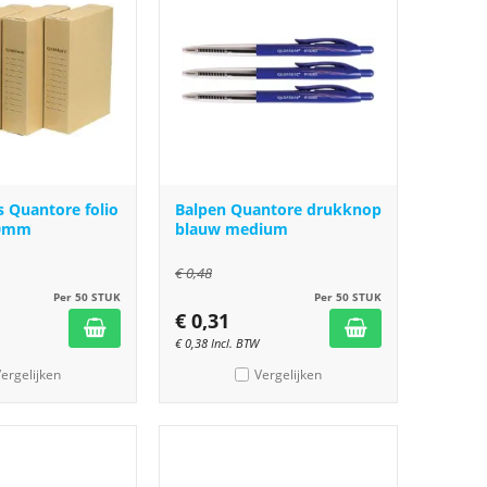
s Quantore folio
Balpen Quantore drukknop
50mm
blauw medium
€
0,48
Per 50 STUK
Per 50 STUK
€
0,31
€
0,38
Incl. BTW
ergelijken
Vergelijken