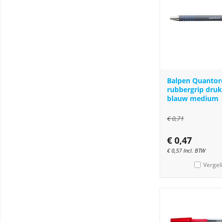
Balpen Quantor
rubbergrip dru
blauw medium
€
0,71
€
0,47
€
0,57
Incl. BTW
Vergel