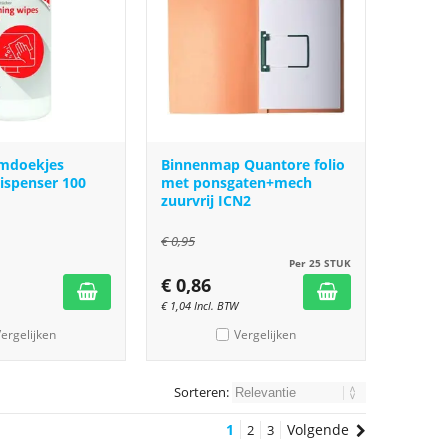
rmdoekjes
Binnenmap Quantore folio
ispenser 100
met ponsgaten+mech
zuurvrij ICN2
€
0,95
Per 25 STUK
€
0,86
€
1,04
Incl. BTW
ergelijken
Vergelijken
Sorteren:
1
Volgende
2
3