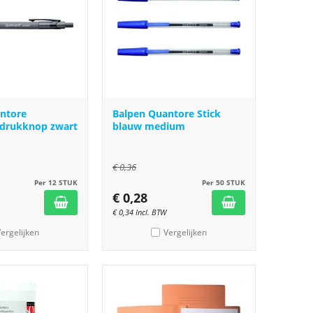
ntore
Balpen Quantore Stick
 drukknop zwart
blauw medium
€
0,36
Per 12 STUK
Per 50 STUK
€
0,28
€
0,34
Incl. BTW
ergelijken
Vergelijken