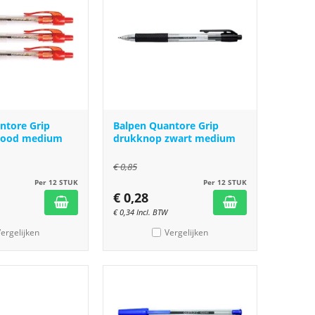
ntore Grip
Balpen Quantore Grip
rood medium
drukknop zwart medium
€
0,85
Per 12 STUK
Per 12 STUK
€
0,28
€
0,34
Incl. BTW
ergelijken
Vergelijken