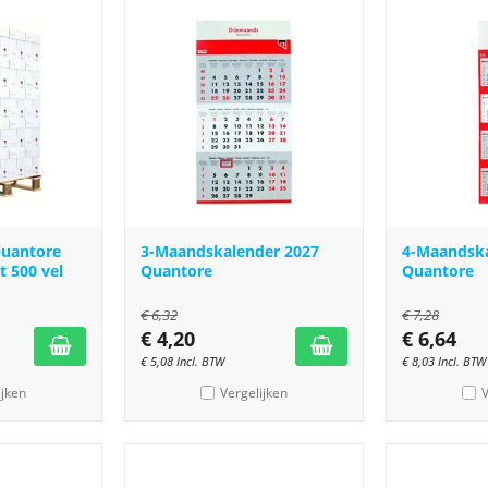
Quantore
3-Maandskalender 2027
4-Maandska
t 500 vel
Quantore
Quantore
€
6,32
€
7,28
€
4,20
€
6,64
€
5,08
Incl. BTW
€
8,03
Incl. BTW
ijken
Vergelijken
V