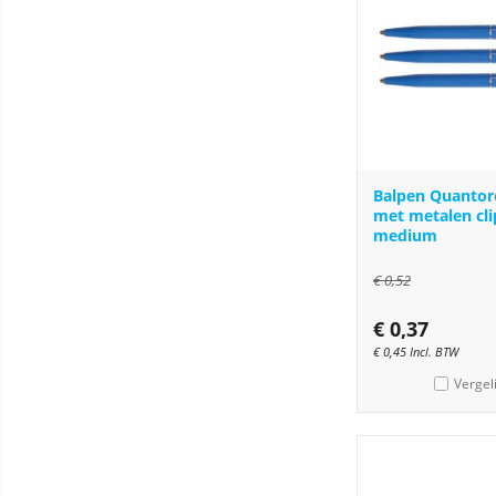
Balpen Quantor
met metalen cl
medium
€
0,52
€
0,37
€
0,45
Incl. BTW
Vergel