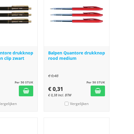
antore drukknop
Balpen Quantore drukknop
n clip zwart
rood medium
€
0,48
Per 50 STUK
Per 50 STUK
€
0,31
€
0,38
Incl. BTW
ergelijken
Vergelijken