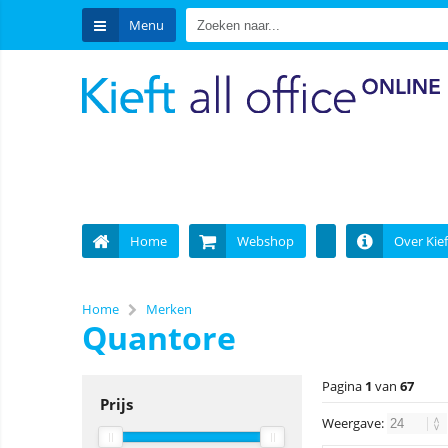
Menu
Home
Webshop
Over Kief
Home
Merken
Quantore
Pagina
1
van
67
Prijs
Weergave: