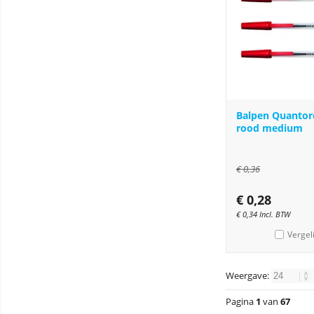
Balpen Quantore
rood medium
€
0,36
€
0,28
€
0,34
Incl. BTW
Vergel
Weergave:
Pagina
1
van
67