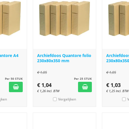
antore A4
Archiefdoos Quantore folio
Archiefdoo
230x80x350 mm
230x80x3
€
1,05
€
1,05
Per 50 STUK
Per 25 STUK
€
1,04
€
1,03
€
1,26
Incl. BTW
€
1,25
Incl. BTW
ijken
Vergelijken
V