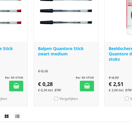
 Stick
Balpen Quantore Stick
Beeldsche
zwart medium
Quantore d
stuks
€
0,36
€
4,50
Per 50 STUK
Per 50 STUK
€
0,28
€
2,51
€
0,34
Incl. BTW
€
3,04
Incl. BTW
ijken
Vergelijken
V