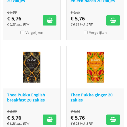
20 zakjes
en echinacea 20 zakjes
€
6,89
€
6,89
€
5,76
€
5,76
€
6,28
Incl. BTW
€
6,28
Incl. BTW
Vergelijken
Vergelijken
Thee Pukka English
Thee Pukka ginger 20
breakfast 20 zakjes
zakjes
€
6,89
€
6,89
€
5,76
€
5,76
€
6,28
Incl. BTW
€
6,28
Incl. BTW