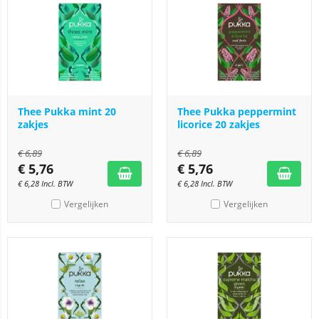
Thee Pukka mint 20
Thee Pukka peppermint
zakjes
licorice 20 zakjes
€
6,89
€
6,89
€
5,76
€
5,76
€
6,28
Incl. BTW
€
6,28
Incl. BTW
Vergelijken
Vergelijken