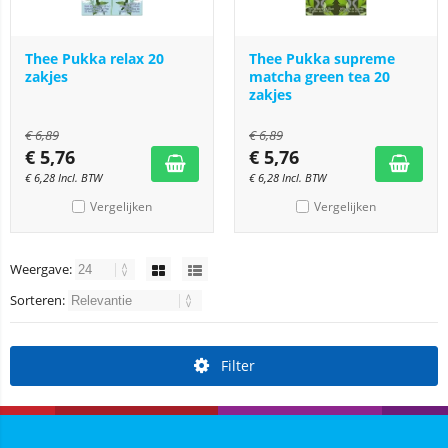
Thee Pukka relax 20
Thee Pukka supreme
zakjes
matcha green tea 20
zakjes
€
6,89
€
6,89
€
5,76
€
5,76
€
6,28
Incl. BTW
€
6,28
Incl. BTW
Vergelijken
Vergelijken
Weergave:
Sorteren:
Filter