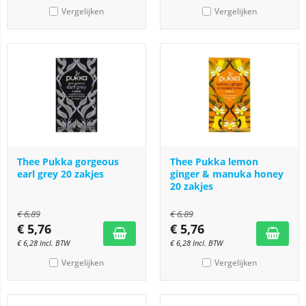
Vergelijken
Vergelijken
Thee Pukka gorgeous
Thee Pukka lemon
earl grey 20 zakjes
ginger & manuka honey
20 zakjes
€
6,89
€
6,89
€
5,76
€
5,76
€
6,28
Incl. BTW
€
6,28
Incl. BTW
Vergelijken
Vergelijken