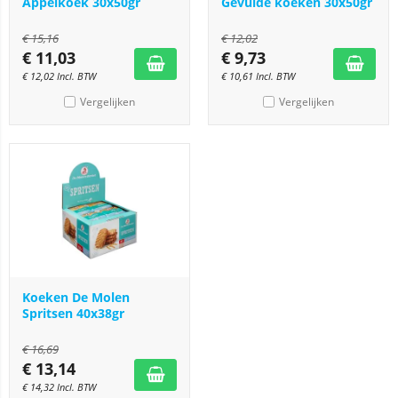
Appelkoek 30x50gr
Gevulde koeken 30x50gr
€
15,16
€
12,02
€
11,03
€
9,73
€
12,02
Incl. BTW
€
10,61
Incl. BTW
Vergelijken
Vergelijken
Koeken De Molen
Spritsen 40x38gr
€
16,69
€
13,14
€
14,32
Incl. BTW