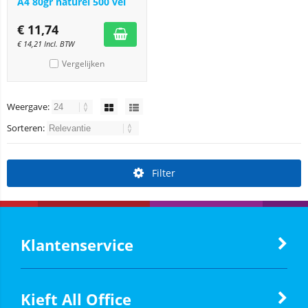
A4 80gr naturel 500 vel
€
11,74
€
14,21
Incl. BTW
Vergelijken
Weergave:
Sorteren:
Filter
Klantenservice
Kieft All Office