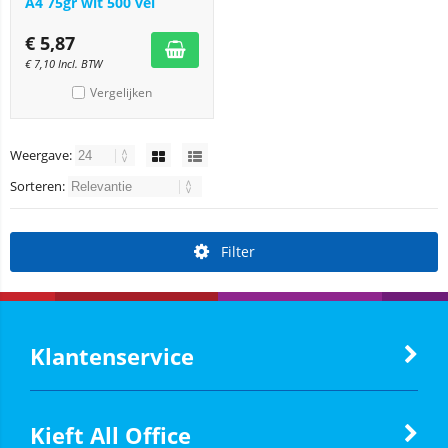
A4 75gr wit 500 vel
€
5,87
€
7,10
Incl. BTW
Vergelijken
Weergave:
Sorteren:
Filter
Klantenservice
Kieft All Office