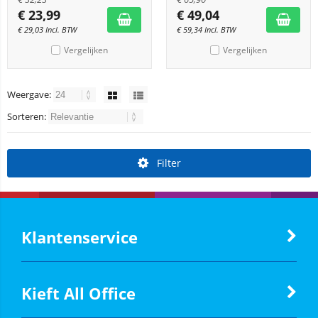
€
23,99
€
49,04
€
29,03
Incl. BTW
€
59,34
Incl. BTW
Vergelijken
Vergelijken
Weergave:
Sorteren:
Filter
Klantenservice
Kieft All Office