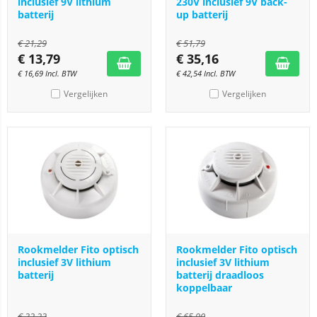
inclusief 9V lithium
230V inclusief 9V back-
batterij
up batterij
€
21,29
€
51,79
€
13,79
€
35,16
€
16,69
Incl. BTW
€
42,54
Incl. BTW
Vergelijken
Vergelijken
Rookmelder Fito optisch
Rookmelder Fito optisch
inclusief 3V lithium
inclusief 3V lithium
batterij
batterij draadloos
koppelbaar
€
32,23
€
65,90