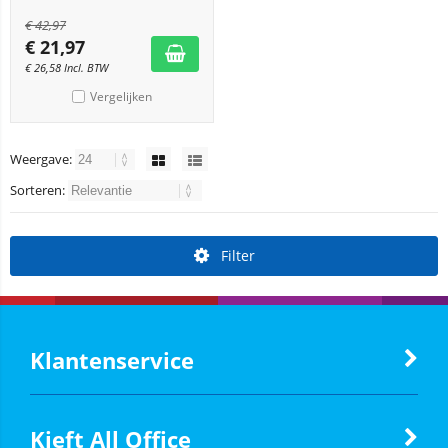
€
42,97
€
21,97
€
26,58
Incl. BTW
Vergelijken
Weergave:
Sorteren:
Filter
Klantenservice
Kieft All Office