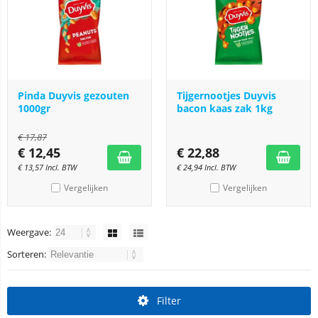
Pinda Duyvis gezouten
Tijgernootjes Duyvis
1000gr
bacon kaas zak 1kg
€
17,87
€
12,45
€
22,88
€
13,57
Incl. BTW
€
24,94
Incl. BTW
Vergelijken
Vergelijken
Weergave:
Sorteren:
Filter