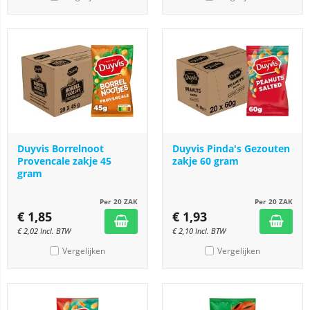
Duyvis Borrelnoot
Duyvis Pinda's Gezouten
Provencale zakje 45
zakje 60 gram
gram
Per 20 ZAK
Per 20 ZAK
€
1,85
€
1,93
€
2,02
Incl. BTW
€
2,10
Incl. BTW
Vergelijken
Vergelijken