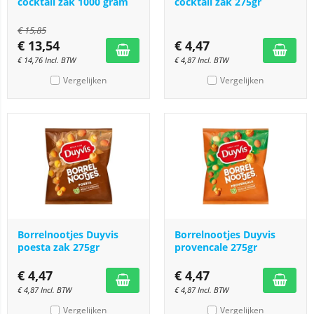
cocktail zak 1000 gram
cocktail zak 275gr
€
15,85
€
13,54
€
4,47
€
14,76
Incl. BTW
€
4,87
Incl. BTW
Vergelijken
Vergelijken
Borrelnootjes Duyvis
Borrelnootjes Duyvis
poesta zak 275gr
provencale 275gr
€
4,47
€
4,47
€
4,87
Incl. BTW
€
4,87
Incl. BTW
Vergelijken
Vergelijken