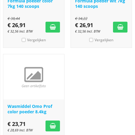
Formula poeder color
Formula poeder wit 7kg
7kg 140 scoops
140 scoops
€
38,44
€
34,22
€
26,91
€
26,91
€
32,56
Incl. BTW
€
32,56
Incl. BTW
Vergelijken
Vergelijken
Wasmiddel Omo Prof
color poeder 8.4kg
€
23,71
€
28,69
Incl. BTW