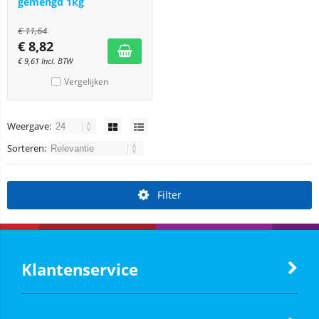
gemengd 1kg
€
11,64
€
8,82
€
9,61
Incl. BTW
Vergelijken
Weergave:
Sorteren:
Filter
Klantenservice