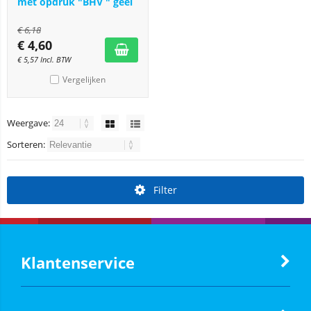
met opdruk "BHV " geel
€
6,18
€
4,60
€
5,57
Incl. BTW
Vergelijken
Weergave:
Sorteren:
Filter
Klantenservice