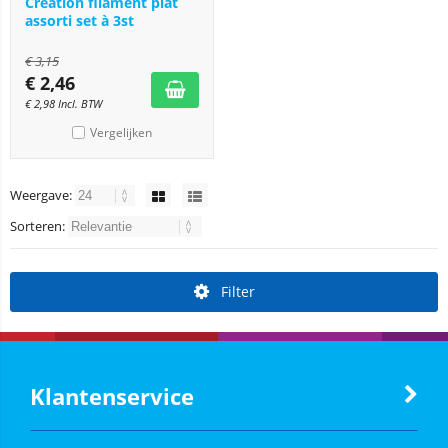
Creation filament plat
assorti set à 3st
€
3,15
€
2,46
€
2,98
Incl. BTW
Vergelijken
Weergave:
Sorteren:
Filter
Klantenservice