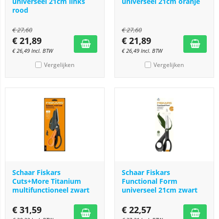
universeel 21cm links
universeel 21cm oranje
rood
€
27,60
€
27,60
€
21,89
€
21,89
€
26,49
Incl. BTW
€
26,49
Incl. BTW
Vergelijken
Vergelijken
Schaar Fiskars
Schaar Fiskars
Cuts+More Titanium
Functional Form
multifunctioneel zwart
universeel 21cm zwart
€
31,59
€
22,57