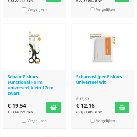
€
38,22
Incl. BTW
€
27,31
Incl. BTW
Vergelijken
Vergelijken
Schaar Fiskars
Scharenslijper Fiskars
Functional Form
universeel wit
universeel klein 17cm
zwart
€
15,60
€
19,54
€
12,16
€
23,64
Incl. BTW
€
14,71
Incl. BTW
Vergelijken
Vergelijken