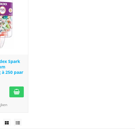
dex Spark
3mm
g à 250 paar
ijken