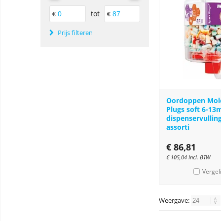
tot
€
€
Prijs filteren
Oordoppen Mol
Plugs soft 6-1
dispenservullin
assorti
€
86,81
€
105,04
Incl. BTW
Vergel
Weergave: