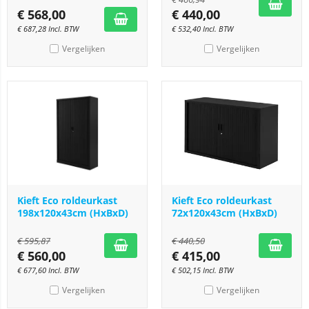
€
568,00
€
440,00
€
687,28
Incl. BTW
€
532,40
Incl. BTW
Vergelijken
Vergelijken
Kieft Eco roldeurkast
Kieft Eco roldeurkast
198x120x43cm (HxBxD)
72x120x43cm (HxBxD)
€
595,87
€
440,50
€
560,00
€
415,00
€
677,60
Incl. BTW
€
502,15
Incl. BTW
Vergelijken
Vergelijken