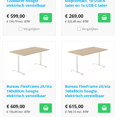
120x80cm hoogte
stopcontact, 1x USB-A
elektrisch verstelbaar
lader en 1x USB-C lader
€
599,00
€
269,00
€
724,79
Incl. BTW
€
325,49
Incl. BTW
Vergelijken
Vergelijken
Bureau FlexFrame zit/sta
Bureau FlexFrame zit/sta
140x80cm hoogte
160x80cm hoogte
elektrisch verstelbaar
elektrisch verstelbaar
€
609,00
€
615,00
€
736,89
Incl. BTW
€
744,15
Incl. BTW