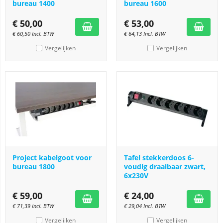
bureau 1400
bureau 1600
€
50,00
€
53,00
€
60,50
Incl. BTW
€
64,13
Incl. BTW
Vergelijken
Vergelijken
Project kabelgoot voor
Tafel stekkerdoos 6-
bureau 1800
voudig draaibaar zwart,
6x230V
€
59,00
€
24,00
€
71,39
Incl. BTW
€
29,04
Incl. BTW
Vergelijken
Vergelijken