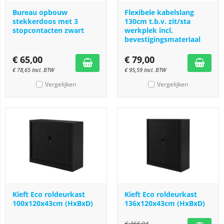
Bureau opbouw
Flexibele kabelslang
stekkerdoos met 3
130cm t.b.v. zit/sta
stopcontacten zwart
werkplek incl.
bevestigingsmateriaal
€
65,00
€
79,00
€
78,65
Incl. BTW
€
95,59
Incl. BTW
Vergelijken
Vergelijken
Kieft Eco roldeurkast
Kieft Eco roldeurkast
100x120x43cm (HxBxD)
136x120x43cm (HxBxD)
€
466,94