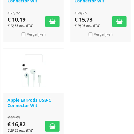
Connector Wit
Connector Wit
€
15,82
€
24,15
€
10,19
€
15,73
€
12,33
Incl. BTW
€
19,03
Incl. BTW
Vergelijken
Vergelijken
Apple EarPods USB-C
Connector Wit
€
23,63
€
16,82
€
20,35
Incl. BTW