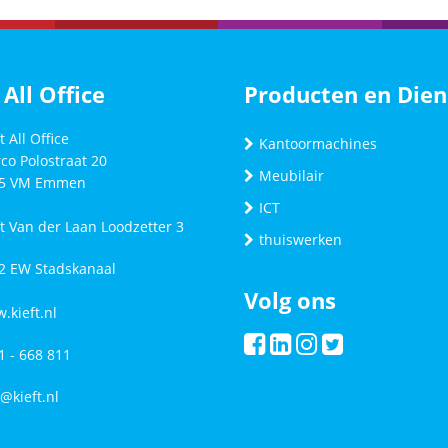
 All Office
Producten en Dien
t All Office
Kantoormachines
co Polostraat 20
Meubilair
5 VM
Emmen
ICT
ft Van der Laan Loodzetter 3
thuiswerken
2 EW Stadskanaal
Volg ons
.kieft.nl
1 - 668 811
o@kieft.nl