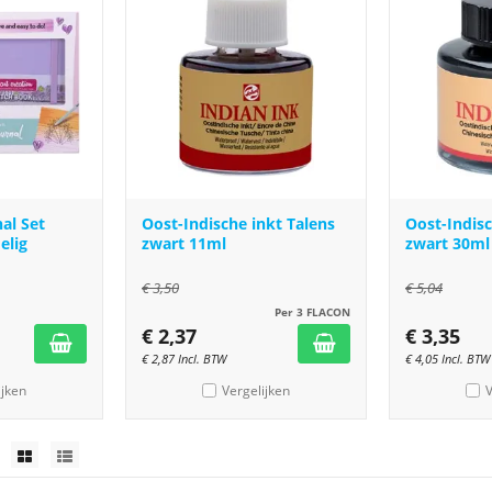
al Set
Oost-Indische inkt Talens
Oost-Indisc
elig
zwart 11ml
zwart 30ml
€
3,50
€
5,04
Per 3 FLACON
€
2,37
€
3,35
€
2,87
Incl. BTW
€
4,05
Incl. BTW
ijken
Vergelijken
V