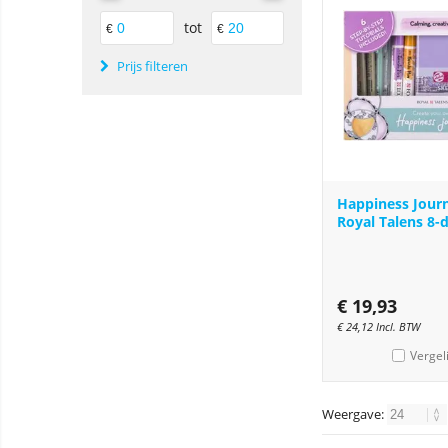
tot
€
€
Prijs filteren
Happiness Journ
Royal Talens 8-d
€
19,93
€
24,12
Incl. BTW
Vergel
Weergave: