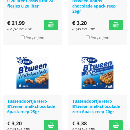
0,20 liter Cassis krat 24
B'tween kokos
flesjes 0,20 liter
chocolade 6pack reep
25gr
€
21,99
€
3,20
€
23,97
Incl. BTW
€
3,49
Incl. BTW
Vergelijken
Vergelijken
Tussendoortje Hero
Tussendoortje Hero
B'tween melkchocolade
B'tween melkchocolade
6pack reep 25gr
zero 6pack reep 20gr
€
3,20
€
3,38
€
3,49
Incl. BTW
€
3,68
Incl. BTW