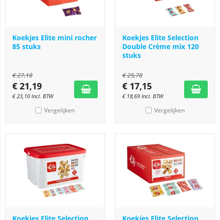
Koekjes Elite mini rocher
Koekjes Elite Selection
85 stuks
Double Crème mix 120
stuks
€
27,18
€
25,78
€
21,19
€
17,15
€
23,10
Incl. BTW
€
18,69
Incl. BTW
Vergelijken
Vergelijken
Koekjes Elite Selection
Koekjes Elite Selection