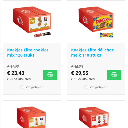
Koekjes Elite cookies
Koekjes Elite délichoc
mix 120 stuks
melk 110 stuks
€
31,27
€
36,73
€
23,43
€
29,55
€
25,54
Incl. BTW
€
32,21
Incl. BTW
Vergelijken
Vergelijken