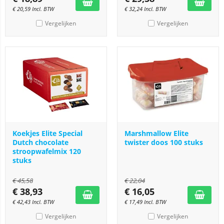
€
20,59
Incl. BTW
€
32,24
Incl. BTW
Vergelijken
Vergelijken
Koekjes Elite Special
Marshmallow Elite
Dutch chocolate
twister doos 100 stuks
stroopwafelmix 120
stuks
€
45,58
€
22,04
€
38,93
€
16,05
€
42,43
Incl. BTW
€
17,49
Incl. BTW
Vergelijken
Vergelijken