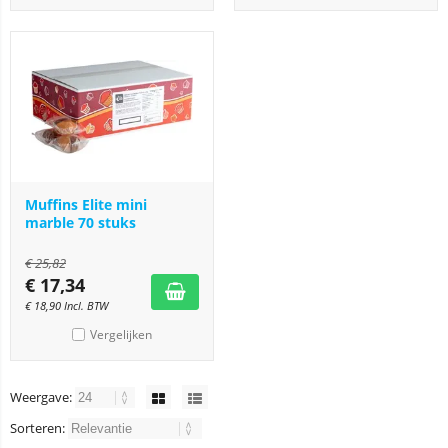
Muffins Elite mini
marble 70 stuks
€
25,82
€
17,34
€
18,90
Incl. BTW
Vergelijken
Weergave:
Sorteren: