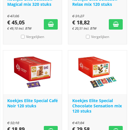
Magical mix 320 stuks
Relax mix 120 stuks
€
47,06
€
31,27
€
45,05
€
18,82
€
49,10
Incl. BTW
€
20,51
Incl. BTW
Vergelijken
Vergelijken
Koekjes Elite Special Café
Koekjes Elite Special
Noir 120 stuks
Chocolate Sensation mix
120 stuks
€
32,18
€
47,84
€
18,89
€
29,58