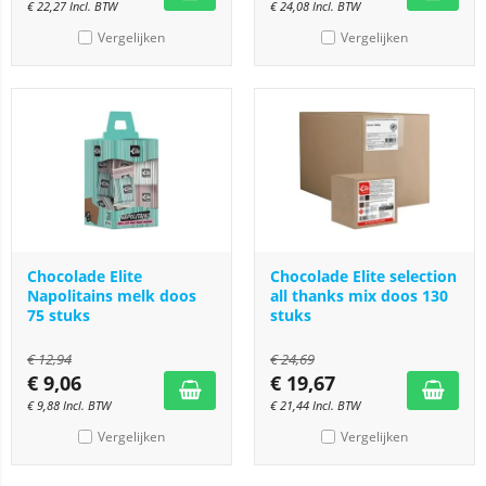
€
22,27
Incl. BTW
€
24,08
Incl. BTW
Vergelijken
Vergelijken
Chocolade Elite
Chocolade Elite selection
Napolitains melk doos
all thanks mix doos 130
75 stuks
stuks
€
12,94
€
24,69
€
9,06
€
19,67
€
9,88
Incl. BTW
€
21,44
Incl. BTW
Vergelijken
Vergelijken