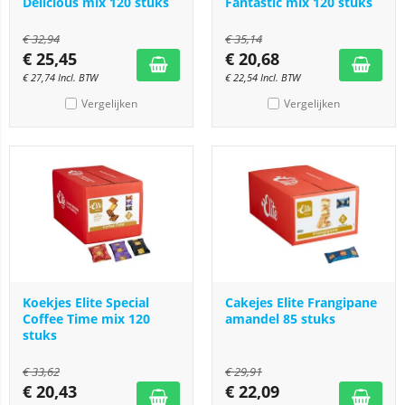
Delicious mix 120 stuks
Fantastic mix 120 stuks
€
32,94
€
35,14
€
25,45
€
20,68
€
27,74
Incl. BTW
€
22,54
Incl. BTW
Vergelijken
Vergelijken
Koekjes Elite Special
Cakejes Elite Frangipane
Coffee Time mix 120
amandel 85 stuks
stuks
€
33,62
€
29,91
€
20,43
€
22,09