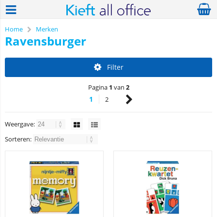
Home
Merken
Ravensburger
Filter
Pagina
1
van
2
1
2
Weergave:
Sorteren: