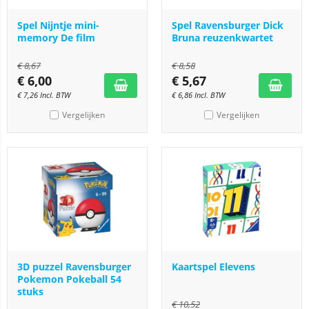
Spel Nijntje mini-
Spel Ravensburger Dick
memory De film
Bruna reuzenkwartet
€
8,67
€
8,58
€
6,00
€
5,67
€
7,26
Incl. BTW
€
6,86
Incl. BTW
Vergelijken
Vergelijken
3D puzzel Ravensburger
Kaartspel Elevens
Pokemon Pokeball 54
stuks
€
10,52