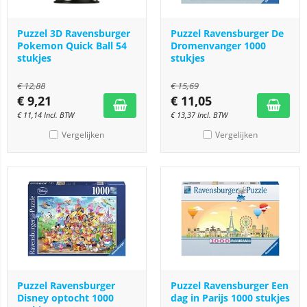
Puzzel 3D Ravensburger
Puzzel Ravensburger De
Pokemon Quick Ball 54
Dromenvanger 1000
stukjes
stukjes
€
12,88
€
15,69
€
9,21
€
11,05
€
11,14
Incl. BTW
€
13,37
Incl. BTW
Vergelijken
Vergelijken
Puzzel Ravensburger
Puzzel Ravensburger Een
Disney optocht 1000
dag in Parijs 1000 stukjes