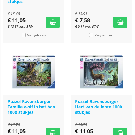
stukjes
€
15,68
€
13,96
€
11,05
€
7,58
€
13,37
Incl. BTW
€
9,17
Incl. BTW
Vergelijken
Vergelijken
Puzzel Ravensburger
Puzzel Ravensburger
Familie wolf in het bos
Hert van de lente 1000
1000 stukjes
stukjes
€
15,70
€
15,70
€
11,05
€
11,05