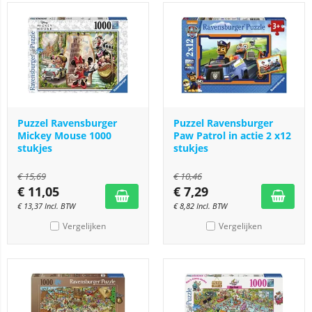
Puzzel Ravensburger
Puzzel Ravensburger
Mickey Mouse 1000
Paw Patrol in actie 2 x12
stukjes
stukjes
€
15,69
€
10,46
€
11,05
€
7,29
€
13,37
Incl. BTW
€
8,82
Incl. BTW
Vergelijken
Vergelijken