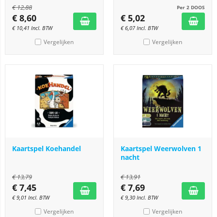
€
12,88
Per 2 DOOS
€
8,60
€
5,02
€
10,41
Incl. BTW
€
6,07
Incl. BTW
Vergelijken
Vergelijken
Kaartspel Koehandel
Kaartspel Weerwolven 1
nacht
€
13,79
€
13,91
€
7,45
€
7,69
€
9,01
Incl. BTW
€
9,30
Incl. BTW
Vergelijken
Vergelijken