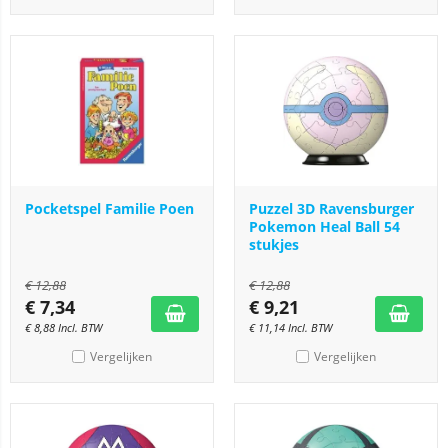
Pocketspel Familie Poen
Puzzel 3D Ravensburger
Pokemon Heal Ball 54
stukjes
€
12,88
€
12,88
€
7,34
€
9,21
€
8,88
Incl. BTW
€
11,14
Incl. BTW
Vergelijken
Vergelijken