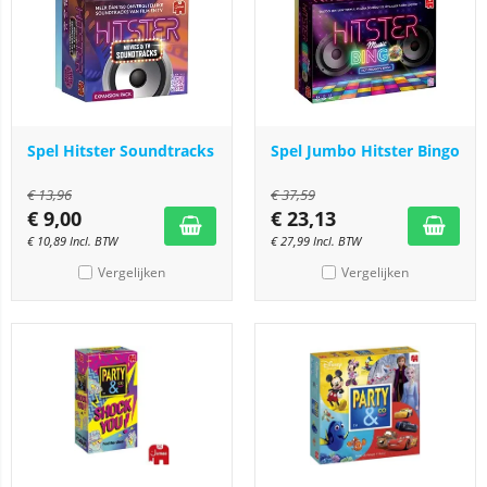
Spel Hitster Soundtracks
Spel Jumbo Hitster Bingo
€
13,96
€
37,59
€
9,00
€
23,13
€
10,89
Incl. BTW
€
27,99
Incl. BTW
Vergelijken
Vergelijken