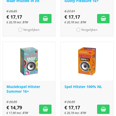
waar muziek in zit
Guilty Pleasure 16+
€
26,85
€
27,91
€
17,17
€
17,17
€
20,78
Incl. BTW
€
20,78
Incl. BTW
Vergelijken
Vergelijken
Muziekspel Hitster
Spel Hitster 100% NL
Summer 16+
€
26,85
€
26,85
€
14,79
€
17,17
€
17,90
Incl. BTW
€
20,78
Incl. BTW