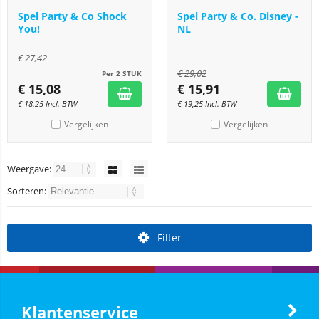
Spel Party & Co Shock
Spel Party & Co. Disney -
You!
NL
€
27,42
€
29,02
Per 2 STUK
€
15,08
€
15,91
€
18,25
Incl. BTW
€
19,25
Incl. BTW
Vergelijken
Vergelijken
Weergave:
Sorteren:
Filter
Klantenservice