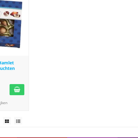
Hamlet
ruchten
ijken