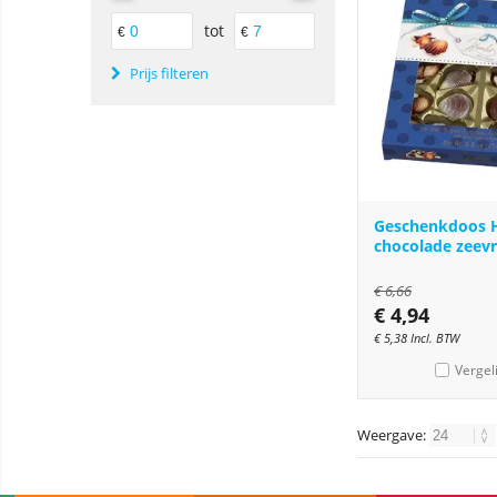
tot
€
€
Prijs filteren
Geschenkdoos 
chocolade zeev
€
6,66
€
4,94
€
5,38
Incl. BTW
Vergel
Weergave: