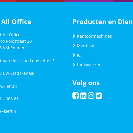
 All Office
Producten en Dien
t All Office
Kantoormachines
co Polostraat 20
Meubilair
5 VM
Emmen
ICT
ft Van der Laan Loodzetter 3
thuiswerken
2 EW Stadskanaal
Volg ons
.kieft.nl
1 - 668 811
o@kieft.nl