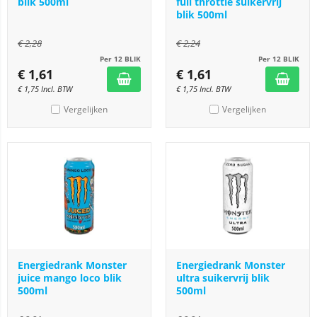
blik 500ml
full throttle suikervrij
blik 500ml
€
2,28
€
2,24
Per 12 BLIK
Per 12 BLIK
€
1,61
€
1,61
€
1,75
Incl. BTW
€
1,75
Incl. BTW
Vergelijken
Vergelijken
Energiedrank Monster
Energiedrank Monster
juice mango loco blik
ultra suikervrij blik
500ml
500ml