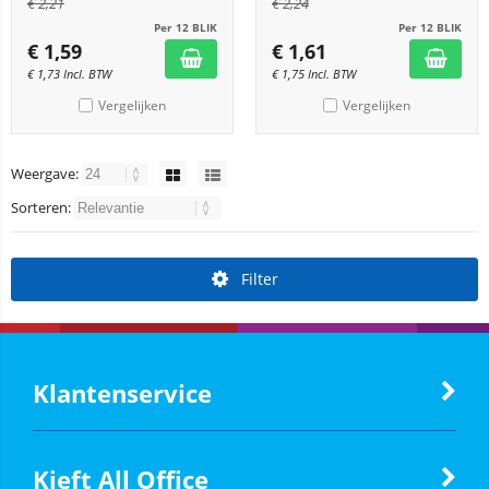
€
2,21
€
2,24
Per 12 BLIK
Per 12 BLIK
€
1,59
€
1,61
€
1,73
Incl. BTW
€
1,75
Incl. BTW
Vergelijken
Vergelijken
Weergave:
Sorteren:
Filter
Klantenservice
Kieft All Office