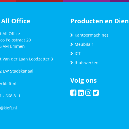
 All Office
Producten en Dien
t All Office
Kantoormachines
co Polostraat 20
Meubilair
5 VM
Emmen
ICT
ft Van der Laan Loodzetter 3
thuiswerken
2 EW Stadskanaal
Volg ons
.kieft.nl
1 - 668 811
o@kieft.nl