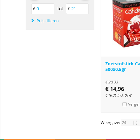
tot
€
€
Prijs filteren
Zoetstofstick C
500x0.5gr
€
20,33
€
14,96
€
16,31
Incl. BTW
Vergel
Weergave: