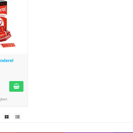
anderel
ijken