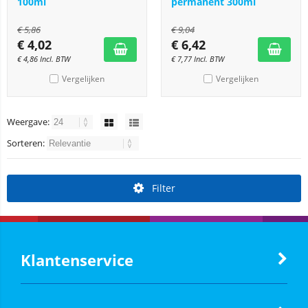
100ml
permanent 300ml
€
5,86
€
9,04
€
4,02
€
6,42
€
4,86
Incl. BTW
€
7,77
Incl. BTW
Vergelijken
Vergelijken
Weergave:
Sorteren:
Filter
Klantenservice