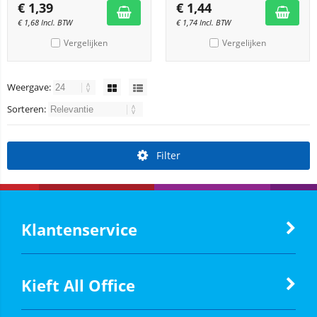
€
1,39
€
1,44
€
1,68
Incl. BTW
€
1,74
Incl. BTW
Vergelijken
Vergelijken
Weergave:
Sorteren:
Filter
Klantenservice
Kieft All Office