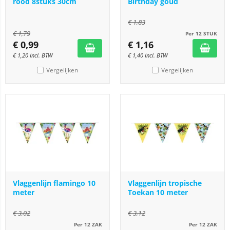
rood 8stuks 30cm
Birthday goud
€
1,83
€
1,79
Per 12 STUK
€
0,99
€
1,16
€
1,20
Incl. BTW
€
1,40
Incl. BTW
Vergelijken
Vergelijken
Vlaggenlijn flamingo 10
Vlaggenlijn tropische
meter
Toekan 10 meter
€
3,02
€
3,12
Per 12 ZAK
Per 12 ZAK