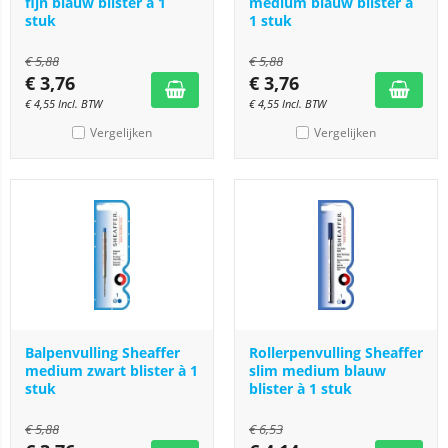
fijn blauw blister à 1
medium blauw blister à
stuk
1 stuk
€
5,88
€
5,88
€
3,76
€
3,76
€
4,55
Incl. BTW
€
4,55
Incl. BTW
Vergelijken
Vergelijken
Balpenvulling Sheaffer
Rollerpenvulling Sheaffer
medium zwart blister à 1
slim medium blauw
stuk
blister à 1 stuk
€
5,88
€
6,53