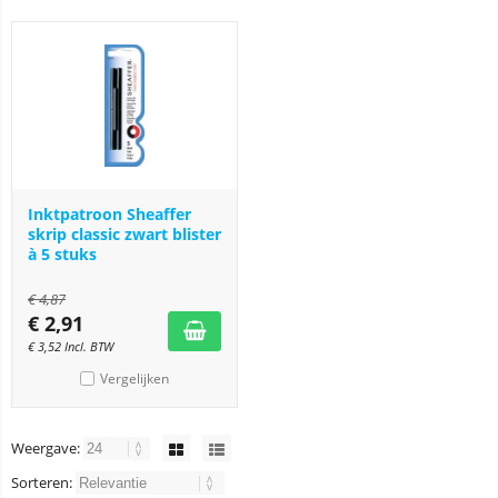
Inktpatroon Sheaffer
skrip classic zwart blister
à 5 stuks
€
4,87
€
2,91
€
3,52
Incl. BTW
Vergelijken
Weergave:
Sorteren: