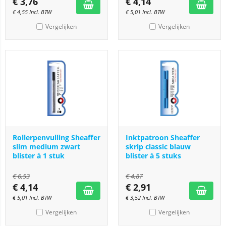
€
3,76
€
4,14
€
4,55
Incl. BTW
€
5,01
Incl. BTW
Vergelijken
Vergelijken
Rollerpenvulling Sheaffer
Inktpatroon Sheaffer
slim medium zwart
skrip classic blauw
blister à 1 stuk
blister à 5 stuks
€
6,53
€
4,87
€
4,14
€
2,91
€
5,01
Incl. BTW
€
3,52
Incl. BTW
Vergelijken
Vergelijken