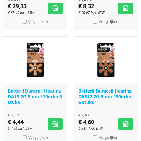
€
29,33
€
8,32
€
35,49
Incl. BTW
€
10,07
Incl. BTW
Vergelijken
Vergelijken
Batterij Duracell Hearing
Batterij Duracell Hearing
DA13 Ø7,9mm 310mAh 6
DA312 Ø7,9mm 180mAh
stuks
6 stuks
€
7,58
€
7,83
€
4,44
€
4,60
€
4,84
Incl. BTW
€
5,01
Incl. BTW
Vergelijken
Vergelijken