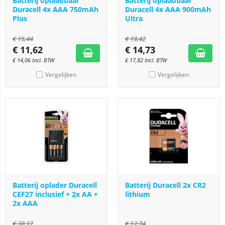
Batterij oplaadbaar
Batterij oplaadbaar
Duracell 4x AAA 750mAh
Duracell 4x AAA 900mAh
Plus
Ultra
€
15,44
€
19,42
€
11,62
€
14,73
€
14,06
Incl. BTW
€
17,82
Incl. BTW
Vergelijken
Vergelijken
Batterij oplader Duracell
Batterij Duracell 2x CR2
CEF27 inclusief + 2x AA +
lithium
2x AAA
€
38,17
€
12,74