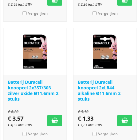
€
2,88
Incl. BTW
€
2,26
Incl. BTW
Vergelijken
Vergelijken
Batterij Duracell
Batterij Duracell
knoopcel 2x357/303
knoopcel 2xLR44
zilver oxide Ø11,6mm 2
alkaline Ø11,6mm 2
stuks
stuks
€
6,20
€
5,10
€
3,57
€
1,33
€
4,32
Incl. BTW
€
1,61
Incl. BTW
Vergelijken
Vergelijken