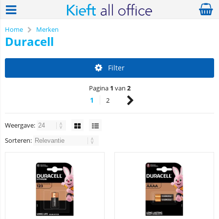
Home
Merken
Duracell
Filter
Pagina
1
van
2
1
2
Weergave:
Sorteren: