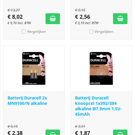
€
13,27
€
5,15
€
8,02
€
2,56
€
9,70
Incl. BTW
€
3,10
Incl. BTW
Vergelijken
Vergelijken
Batterij Duracell 2x
Batterij Duracell
MN9100/N alkaline
knoopcel 1x392/384
alkaline Ø7,9mm 1,5V-
45mAh
€
5,15
€
3,51
€
2,38
€
1,87