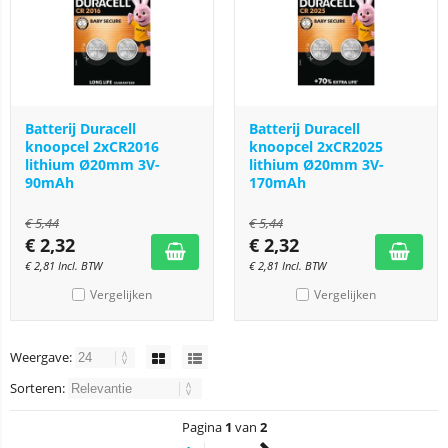
Batterij Duracell
Batterij Duracell
knoopcel 2xCR2016
knoopcel 2xCR2025
lithium Ø20mm 3V-
lithium Ø20mm 3V-
90mAh
170mAh
€
5,44
€
5,44
€
2,32
€
2,32
€
2,81
Incl. BTW
€
2,81
Incl. BTW
Vergelijken
Vergelijken
Weergave:
Sorteren:
Pagina
1
van
2