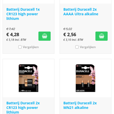
Batterij Duracell 1x
Batterij Duracell 2x
CR123 high power
AAAA Ultra alkaline
lithium
€
7,42
€
5,22
€
4,28
€
2,56
€
5,18
Incl. BTW
€
3,10
Incl. BTW
Vergelijken
Vergelijken
Batterij Duracell 2x
Batterij Duracell 2x
CR123 high power
MN21 alkaline
lithium