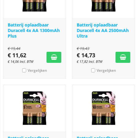
Batterij oplaadbaar
Batterij oplaadbaar
Duracell 4x AA 1300mAh
Duracell 4x AA 2500mAh
Plus
Ultra
€
15,44
€
19,43
€
11,62
€
14,73
€
14,06
Incl. BTW
€
17,82
Incl. BTW
Vergelijken
Vergelijken