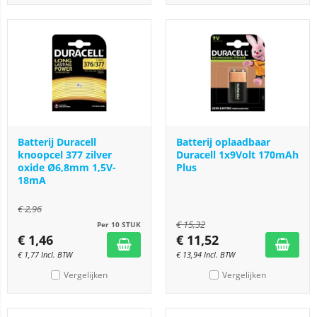
Batterij Duracell
Batterij oplaadbaar
knoopcel 377 zilver
Duracell 1x9Volt 170mAh
oxide Ø6,8mm 1,5V-
Plus
18mA
€
2,96
€
15,32
Per 10 STUK
€
1,46
€
11,52
€
1,77
Incl. BTW
€
13,94
Incl. BTW
Vergelijken
Vergelijken