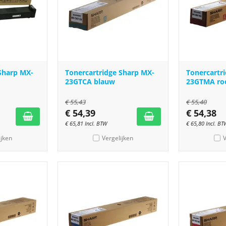
Sharp MX-
Tonercartridge Sharp MX-
Tonercartr
23GTCA blauw
23GTMA ro
€
55,43
€
55,40
€
54,39
€
54,38
€
65,81
Incl. BTW
€
65,80
Incl. BT
ijken
Vergelijken
V