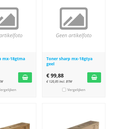
rp mx-18gtma
Toner sharp mx-18gtya
geel
€
99,88
BTW
€
120,85
Incl. BTW
ergelijken
Vergelijken