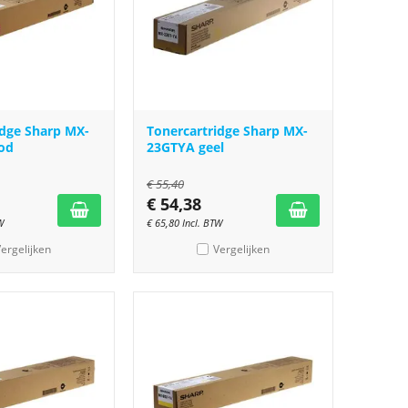
idge Sharp MX-
Tonercartridge Sharp MX-
od
23GTYA geel
€
55,40
€
54,38
W
€
65,80
Incl. BTW
ergelijken
Vergelijken