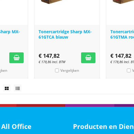
Sharp MX-
Tonercartridge Sharp MX-
Tonercartr
61GTCA blauw
61GTMA ro
€
147,82
€
147,82
€
178,86
Incl. BTW
€
178,86
Incl. 
ijken
Vergelijken
V
 All Office
Producten en Dien