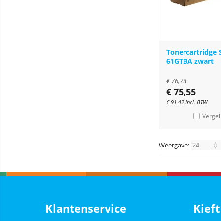
Tonercartridge 
61GTBA zwart
€
76,78
€
75,55
€
91,42
Incl. BTW
Vergel
Weergave:
Klantenservice
Kieft