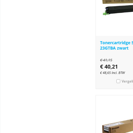
Tonercartridge 
23GTBA zwart
€
41,15
€
40,21
€
48,65
Incl. BTW
Vergel