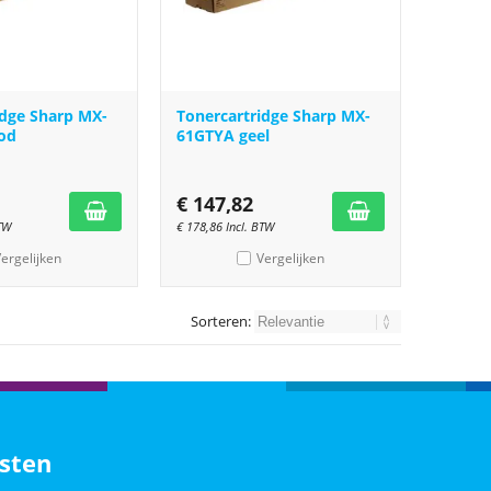
idge Sharp MX-
Tonercartridge Sharp MX-
od
61GTYA geel
€
147,82
BTW
€
178,86
Incl. BTW
ergelijken
Vergelijken
Sorteren:
sten