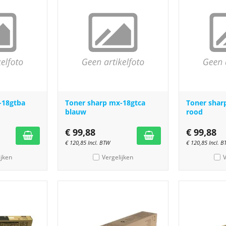
-18gtba
Toner sharp mx-18gtca
Toner sha
blauw
rood
€
99,88
€
99,88
€
120,85
Incl. BTW
€
120,85
Incl. 
ijken
Vergelijken
V