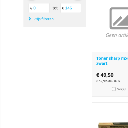
tot
€
€
Prijs filteren
Toner sharp mx
zwart
€
49,50
€
59,90
Incl. BTW
Vergel