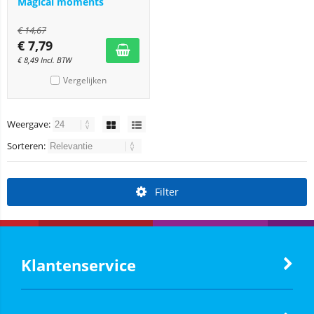
Magical moments
€
14,67
€
7,79
€
8,49
Incl. BTW
Vergelijken
Weergave:
Sorteren:
Filter
Klantenservice