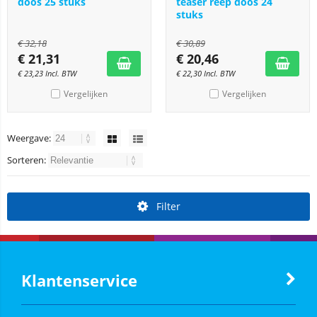
doos 25 stuks
teaser reep doos 24
stuks
€
32,18
€
30,89
€
21,31
€
20,46
€
23,23
Incl. BTW
€
22,30
Incl. BTW
Vergelijken
Vergelijken
Weergave:
Sorteren:
Filter
Klantenservice