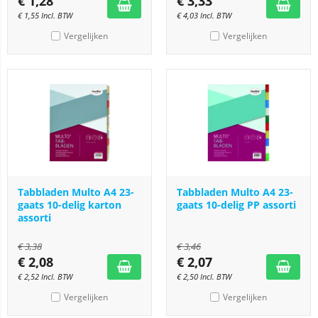
€
1,28
€
3,33
€
1,55
Incl. BTW
€
4,03
Incl. BTW
Vergelijken
Vergelijken
Tabbladen Multo A4 23-
Tabbladen Multo A4 23-
gaats 10-delig karton
gaats 10-delig PP assorti
assorti
€
3,38
€
3,46
€
2,08
€
2,07
€
2,52
Incl. BTW
€
2,50
Incl. BTW
Vergelijken
Vergelijken