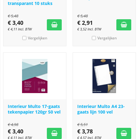
transparant 10 stuks
€
5,48
€
5,48
€
3,40
€
2,91
€
4,11
Incl. BTW
€
3,52
Incl. BTW
Vergelijken
Vergelijken
Interieur Multo 17-gaats
Interieur Multo A4 23-
tekenpapier 120gr 50 vel
gaats lijn 100 vel
€
4,98
€
5,51
€
3,40
€
3,78
€
4,11
Incl. BTW
€
4,57
Incl. BTW