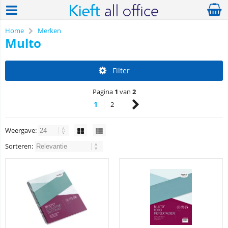
Home
Merken
Multo
Filter
Pagina
1
van
2
1
2
Weergave:
Sorteren: