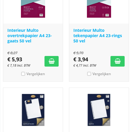
Interieur Multo
Interieur Multo
overtrekpapier A4 23-
tekenpapier A4 23-rings
gaats 50 vel
50 vel
€
8,27
€
5,70
€
5,93
€
3,94
€
7,18
Incl. BTW
€
4,77
Incl. BTW
Vergelijken
Vergelijken