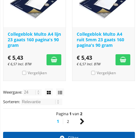
Collegeblok Multo A4 lijn
Collegeblok Multo A4
23 gaats 160 pagina's 90
ruit 5mm 23 gaats 160
gram
pagina's 90 gram
€
5,43
€
5,43
€
6,57
Incl. BTW
€
6,57
Incl. BTW
Vergelijken
Vergelijken
Weergave:
Sorteren:
Pagina
1
van
2
1
2
Filter