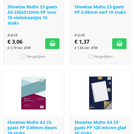
Showtas Multo 23-gaats
Showtas Multo 23-gaats
A4 235x312mm PP voor
PP 0.08mm nerf 10 stuks
10 visitekaartjes 10
stuks
€
4,16
€
2,35
€
3,06
€
1,37
€
3,70
Incl. BTW
€
1,66
Incl. BTW
Vergelijken
Vergelijken
Showtas Multo A3 23-
Showtas Multo A4 23-
gaats PP 0.08mm dwars
gaats PP 120 micron glad
10 stuks
10 stuks