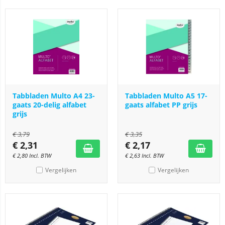
Tabbladen Multo A4 23-
Tabbladen Multo A5 17-
gaats 20-delig alfabet
gaats alfabet PP grijs
grijs
€
3,79
€
3,35
€
2,31
€
2,17
€
2,80
Incl. BTW
€
2,63
Incl. BTW
Vergelijken
Vergelijken