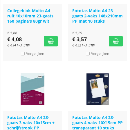
Collegeblok Multo A4
Fototas Multo A4 23-
ruit 10x10mm 23-gaats
gaats 2-vaks 148x210mm
160 pagina's 80gr wit
PP mat 10 stuks
€
5,66
€
5,29
€
4,08
€
3,57
€
4,94
Incl. BTW
€
4,32
Incl. BTW
Vergelijken
Vergelijken
Fototas Multo A4 23-
Fototas Multo A4 23-
gaats 3-vaks 10x15cm +
gaats 4-vaks 10X15cm PP
schrijfstrook PP
transparant 10 stuks