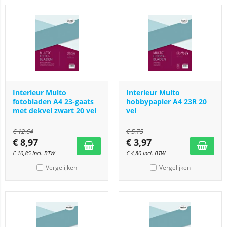
Interieur Multo
Interieur Multo
fotobladen A4 23-gaats
hobbypapier A4 23R 20
met dekvel zwart 20 vel
vel
€
12,64
€
5,75
€
8,97
€
3,97
€
10,85
Incl. BTW
€
4,80
Incl. BTW
Vergelijken
Vergelijken