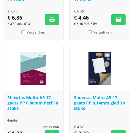
€
7,16
€
6,39
€
6,86
€
4,46
€
8,30
Incl. BTW
€
5,40
Incl. BTW
Vergelijken
Vergelijken
Showtas Multo A5 17-
Showtas Multo A5 17-
gaats PP 0.08mm nerf 10
gaats PP 0.14mm glad 10
stuks
stuks
€
2,15
€
4,92
Per 10 PAK