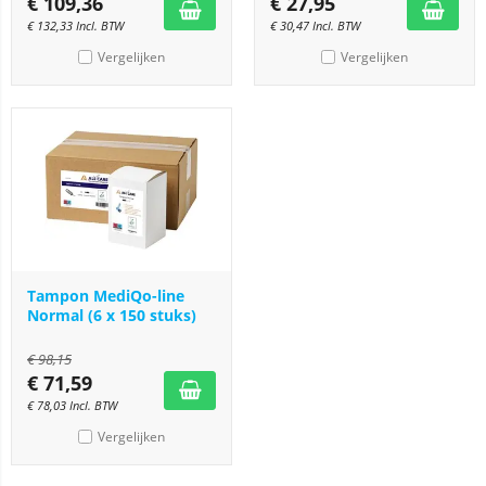
€
109,36
€
27,95
€
132,33
Incl. BTW
€
30,47
Incl. BTW
Vergelijken
Vergelijken
Tampon MediQo-line
Normal (6 x 150 stuks)
€
98,15
€
71,59
€
78,03
Incl. BTW
Vergelijken