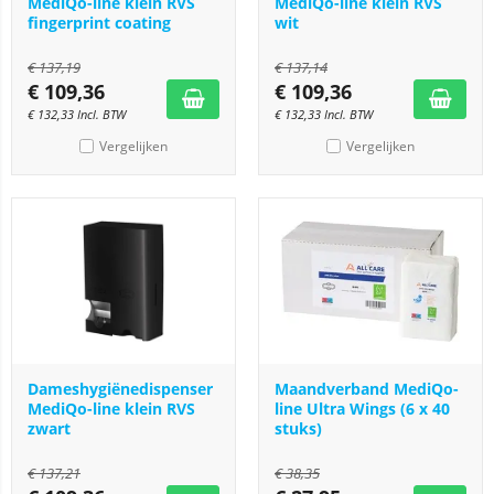
MediQo-line klein RVS
MediQo-line klein RVS
fingerprint coating
wit
€
137,19
€
137,14
€
109,36
€
109,36
€
132,33
Incl. BTW
€
132,33
Incl. BTW
Vergelijken
Vergelijken
Dameshygiënedispenser
Maandverband MediQo-
MediQo-line klein RVS
line Ultra Wings (6 x 40
zwart
stuks)
€
137,21
€
38,35