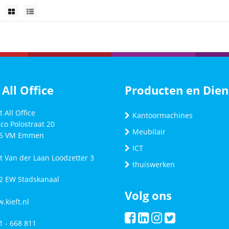
 All Office
Producten en Dien
t All Office
Kantoormachines
co Polostraat 20
Meubilair
5 VM
Emmen
ICT
ft Van der Laan Loodzetter 3
thuiswerken
2 EW Stadskanaal
Volg ons
.kieft.nl
1 - 668 811