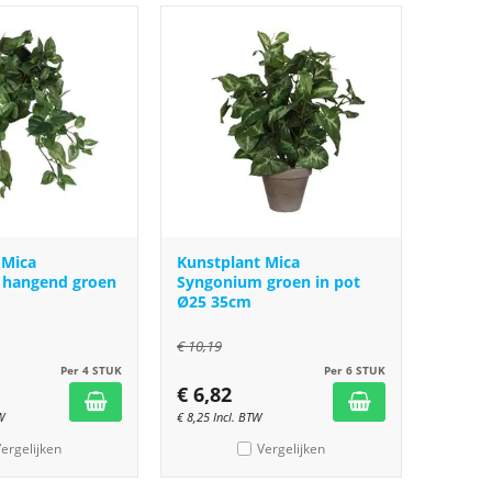
 Mica
Kunstplant Mica
 hangend groen
Syngonium groen in pot
Ø25 35cm
€
10,19
Per 4 STUK
Per 6 STUK
€
6,82
W
€
8,25
Incl. BTW
ergelijken
Vergelijken