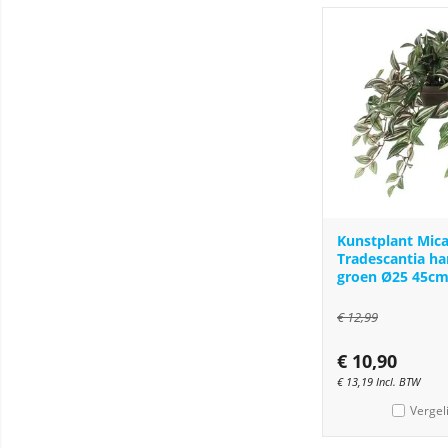
Kunstplant Mic
Tradescantia h
groen Ø25 45c
€
12,99
€
10,90
€
13,19
Incl. BTW
Vergel