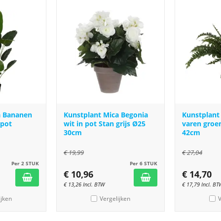
a Bananen
Kunstplant Mica Begonia
Kunstplant
 pot
wit in pot Stan grijs Ø25
varen groe
30cm
42cm
€
19,99
€
27,04
Per 2 STUK
Per 6 STUK
€
10,96
€
14,70
€
13,26
Incl. BTW
€
17,79
Incl. BT
ijken
Vergelijken
V