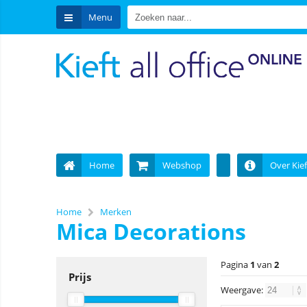
Menu
Home
Webshop
Over Kief
Home
Merken
Mica Decorations
Pagina
1
van
2
Prijs
Weergave: