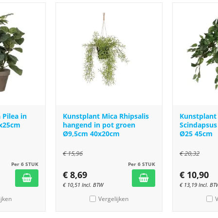
Pilea in
Kunstplant Mica Rhipsalis
Kunstplant
5x25cm
hangend in pot groen
Scindapsus
Ø9,5cm 40x20cm
Ø25 45cm
€
15,96
€
20,32
Per 6 STUK
Per 6 STUK
€
8,69
€
10,90
€
10,51
Incl. BTW
€
13,19
Incl. BT
ijken
Vergelijken
V