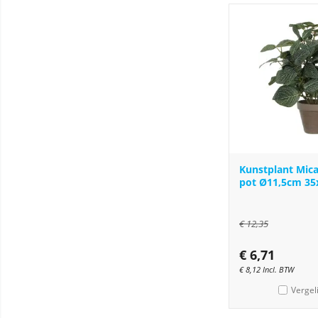
Kunstplant Mica 
pot Ø11,5cm 3
€
12,35
€
6,71
€
8,12
Incl. BTW
Vergel