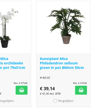
 Mica
Kunstplant Mica
is orchideeën
Philodendron selloum
tic pot 79x51cm
groen in pot Ø60cm 50cm
€
42,32
Per 2 STUK
Per 2 STUK
€
39,14
W
€
47,36
Incl. BTW
ergelijken
Vergelijken