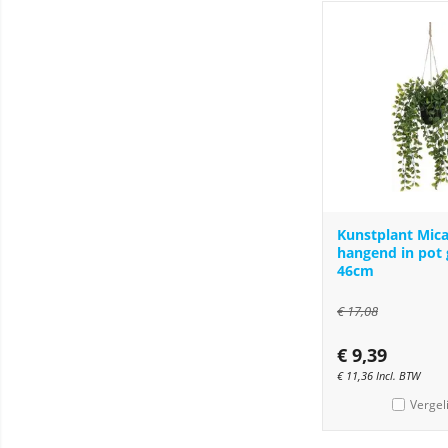
Kunstplant Mica
hangend in pot
46cm
€
17,08
€
9,39
€
11,36
Incl. BTW
Vergel