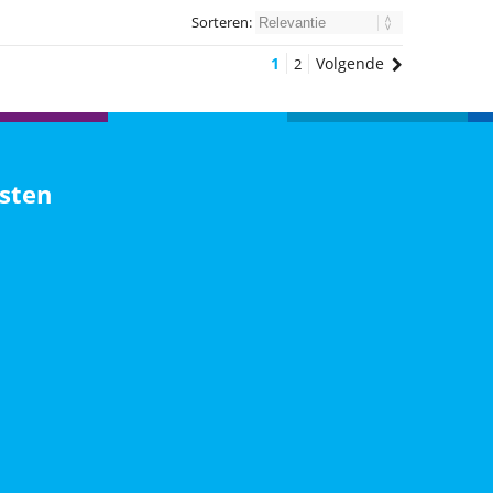
Sorteren:
1
Volgende
2
sten