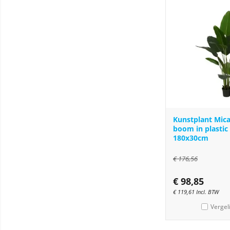
Kunstplant Mic
boom in plastic
180x30cm
€
176,56
€
98,85
€
119,61
Incl. BTW
Vergel