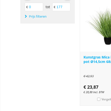
tot
€
€
Prijs filteren
Kunstgras Mica i
pot Ø14,5cm 6
€
42,93
€
23,87
€
28,88
Incl. BTW
Vergel