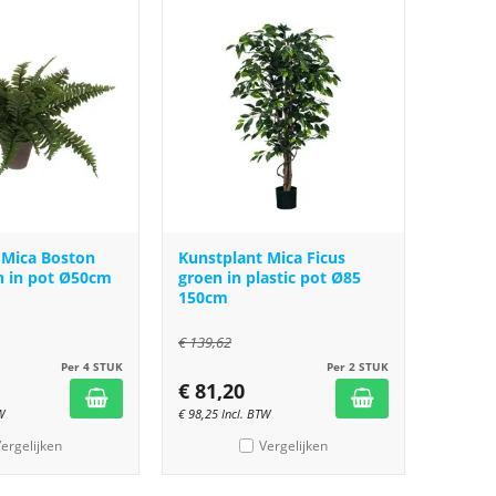
 Mica Boston
Kunstplant Mica Ficus
n in pot Ø50cm
groen in plastic pot Ø85
150cm
€
139,62
Per 4 STUK
Per 2 STUK
€
81,20
W
€
98,25
Incl. BTW
ergelijken
Vergelijken