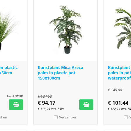
n plastic
Kunstplant Mica Areca
Kunstplant
8x50cm
palm in plastic pot
palm in po
150x100cm
waterproof
€
149,88
€
124,62
Per 4 STUK
€
94,17
€
101,44
€
113,95
Incl. BTW
€
122,74
Incl. 
ijken
Vergelijken
V