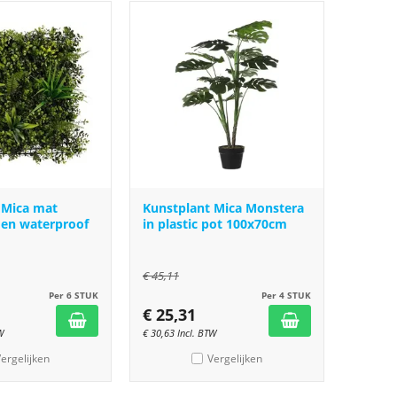
 Mica mat
Kunstplant Mica Monstera
oen waterproof
in plastic pot 100x70cm
€
45,11
Per 6 STUK
Per 4 STUK
€
25,31
W
€
30,63
Incl. BTW
ergelijken
Vergelijken