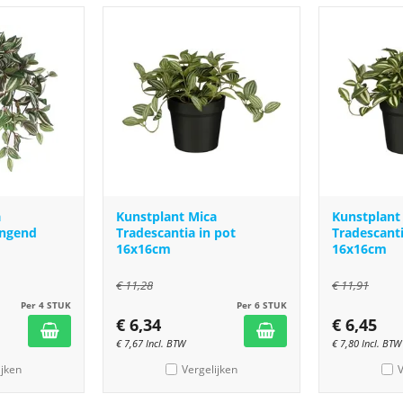
a
Kunstplant Mica
Kunstplant
angend
Tradescantia in pot
Tradescanti
m
16x16cm
16x16cm
€
11,28
€
11,91
Per 4 STUK
Per 6 STUK
€
6,34
€
6,45
€
7,67
Incl. BTW
€
7,80
Incl. BTW
ijken
Vergelijken
V