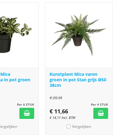
 Mica
Kunstplant Mica varen
a in pot groen
groen in pot Stan grijs Ø50
38cm
€
20,36
Per 6 STUK
Per 4 STUK
€
11,66
€
14,11
Incl. BTW
ergelijken
Vergelijken