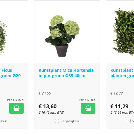
 Ficus
Kunstplant Mica Hortensia
Kunstplant
 groen Ø20
in pot groen Ø35 40cm
planten gr
€
24,66
€
19,88
Per 6 STUK
Per 4 STUK
€
13,60
€
11,29
€
16,46
Incl. BTW
€
13,66
Incl. BT
ijken
Vergelijken
V