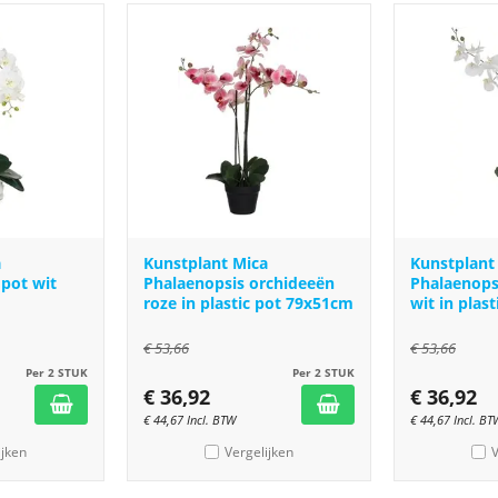
a
Kunstplant Mica
Kunstplant
 pot wit
Phalaenopsis orchideeën
Phalaenops
roze in plastic pot 79x51cm
wit in plas
€
53,66
€
53,66
Per 2 STUK
Per 2 STUK
€
36,92
€
36,92
€
44,67
Incl. BTW
€
44,67
Incl. BT
ijken
Vergelijken
V