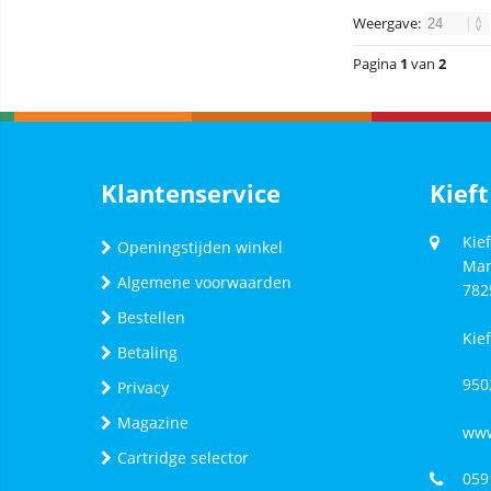
Weergave:
Pagina
1
van
2
Klantenservice
Kieft
Kief
Openingstijden winkel
Mar
Algemene voorwaarden
782
Bestellen
Kie
Betaling
950
Privacy
Magazine
www
Cartridge selector
059