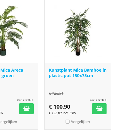
 Mica Areca
Kunstplant Mica Bamboe in
t groen
plastic pot 150x75cm
€
128,91
Per 2 STUK
Per 2 STUK
€
100,90
BTW
€
122,09
Incl. BTW
ergelijken
Vergelijken