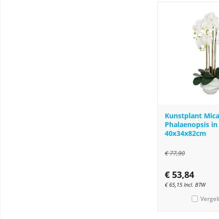
Kunstplant Mic
Phalaenopsis in
40x34x82cm
€
77,90
€
53,84
€
65,15
Incl. BTW
Vergel