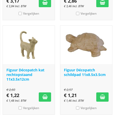
€
3,17
€
2,86
€
3,84
Incl. BTW
€
3,46
Incl. BTW
Vergelijken
Vergelijken
Figuur Décopatch kat
Figuur Décopatch
rechtopstaand
schildpad 11x8.5x3.5cm
11x3.5x12cm
€
2,60
€
2,57
€
1,22
€
1,21
€
1,48
Incl. BTW
€
1,46
Incl. BTW
Vergelijken
Vergelijken