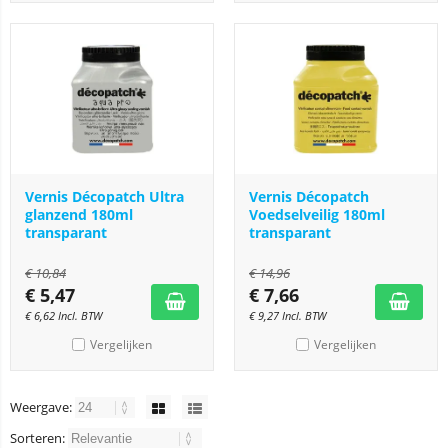
Vernis Décopatch Ultra
Vernis Décopatch
glanzend 180ml
Voedselveilig 180ml
transparant
transparant
€
10,84
€
14,96
€
5,47
€
7,66
€
6,62
Incl. BTW
€
9,27
Incl. BTW
Vergelijken
Vergelijken
Weergave:
Sorteren: