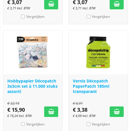
€
3,07
€
3,07
€
3,71
Incl. BTW
€
3,71
Incl. BTW
Vergelijken
Vergelijken
Hobbypapier Décopatch
Vernis Décopatch
3x3cm set à 11.000 stuks
PaperPatch 180ml
assorti
transparant
€
32,19
€
6,91
€
15,90
€
3,38
€
19,24
Incl. BTW
€
4,09
Incl. BTW
Vergelijken
Vergelijken