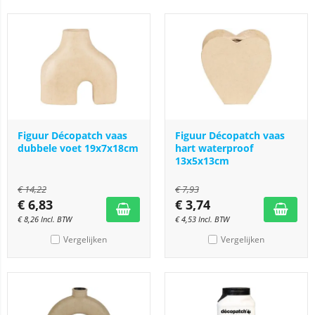
Figuur Décopatch vaas
Figuur Décopatch vaas
dubbele voet 19x7x18cm
hart waterproof
13x5x13cm
€
14,22
€
7,93
€
6,83
€
3,74
€
8,26
Incl. BTW
€
4,53
Incl. BTW
Vergelijken
Vergelijken