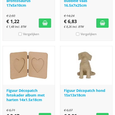
Brontosaurus
dubbele vaas
17x5x10cm
16.5x7x25cm
€
2,60
€
14,24
€
1,22
€
6,83
€
1,48
Incl. BTW
€
8,26
Incl. BTW
Vergelijken
Vergelijken
Figuur Décopatch
Figuur Décopatch hond
fotokader album met
15x13x18cm
harten 14x1.5x18cm
€
6,71
€
6,07