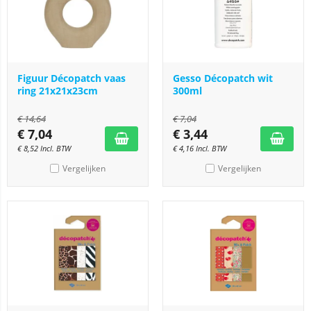
Figuur Décopatch vaas
Gesso Décopatch wit
ring 21x21x23cm
300ml
€
14,64
€
7,04
€
7,04
€
3,44
€
8,52
Incl. BTW
€
4,16
Incl. BTW
Vergelijken
Vergelijken