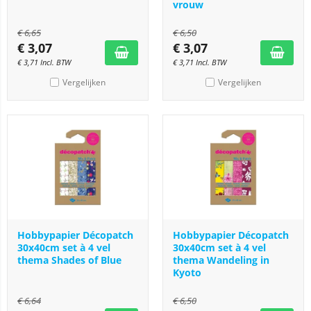
vrouw
€
6,65
€
6,50
€
3,07
€
3,07
€
3,71
Incl. BTW
€
3,71
Incl. BTW
Vergelijken
Vergelijken
Hobbypapier Décopatch
Hobbypapier Décopatch
30x40cm set à 4 vel
30x40cm set à 4 vel
thema Shades of Blue
thema Wandeling in
Kyoto
€
6,64
€
6,50