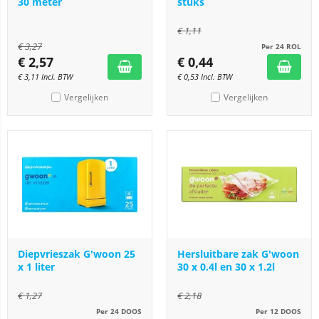
30 meter
stuks
€
1,11
€
3,27
Per 24 ROL
€
2,57
€
0,44
€
3,11
Incl. BTW
€
0,53
Incl. BTW
Vergelijken
Vergelijken
Diepvrieszak G'woon 25
Hersluitbare zak G'woon
x 1 liter
30 x 0.4l en 30 x 1.2l
€
1,27
€
2,18
Per 24 DOOS
Per 12 DOOS