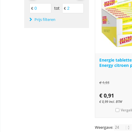
tot
€
€
Prijs filteren
Energie tablett
Energy citroen 
€
1,55
€
0,91
€
0,99
Incl. BTW
Vergel
Weergave: