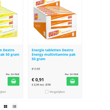
en Dextro
Energie tabletten Dextro
pak 50 gram
Energy multivitamine pak
50 gram
€
1,55
Per 24 PAK
Per 24 PAK
€
0,91
€
0,99
Incl. BTW
ijken
Vergelijken