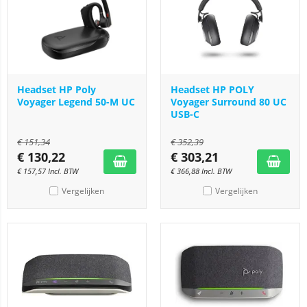
Headset HP Poly
Headset HP POLY
Voyager Legend 50-M UC
Voyager Surround 80 UC
USB-C
€
151,34
€
352,39
€
130,22
€
303,21
€
157,57
Incl. BTW
€
366,88
Incl. BTW
Vergelijken
Vergelijken