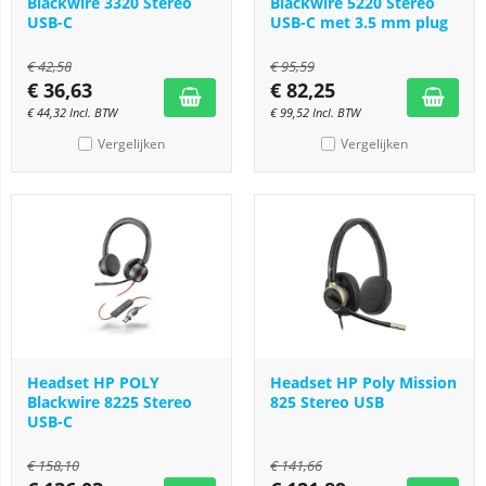
Blackwire 3320 Stereo
Blackwire 5220 Stereo
USB-C
USB-C met 3.5 mm plug
€
42,58
€
95,59
€
36,63
€
82,25
€
44,32
Incl. BTW
€
99,52
Incl. BTW
Vergelijken
Vergelijken
Headset HP POLY
Headset HP Poly Mission
Blackwire 8225 Stereo
825 Stereo USB
USB-C
€
158,10
€
141,66