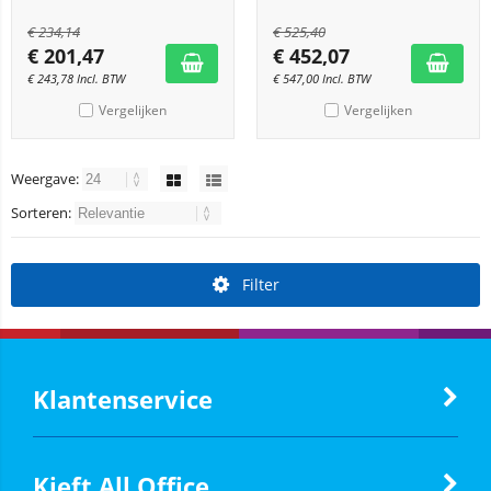
€
234,14
€
525,40
€
201,47
€
452,07
€
243,78
Incl. BTW
€
547,00
Incl. BTW
Vergelijken
Vergelijken
Weergave:
Sorteren:
Filter
Klantenservice
Kieft All Office