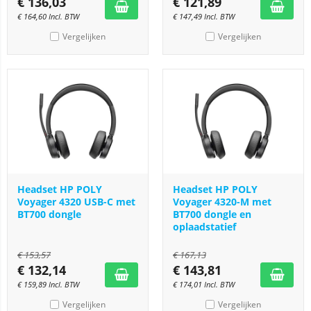
€
136,03
€
121,89
€
164,60
Incl. BTW
€
147,49
Incl. BTW
Vergelijken
Vergelijken
Headset HP POLY
Headset HP POLY
Voyager 4320 USB-C met
Voyager 4320-M met
BT700 dongle
BT700 dongle en
oplaadstatief
€
153,57
€
167,13
€
132,14
€
143,81
€
159,89
Incl. BTW
€
174,01
Incl. BTW
Vergelijken
Vergelijken