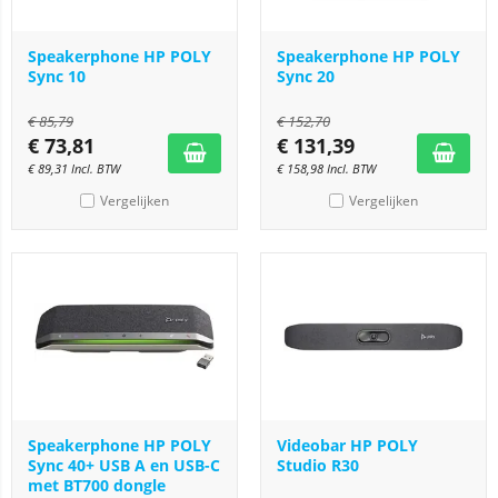
Speakerphone HP POLY
Speakerphone HP POLY
Sync 10
Sync 20
€
85,79
€
152,70
€
73,81
€
131,39
€
89,31
Incl. BTW
€
158,98
Incl. BTW
Vergelijken
Vergelijken
Speakerphone HP POLY
Videobar HP POLY
Sync 40+ USB A en USB-C
Studio R30
met BT700 dongle