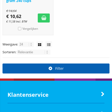
gram 240 cups
€
14,64
€
10,62
€
11,58
Incl. BTW
Vergelijken
Weergave:
Sorteren:
Filter
Klantenservice