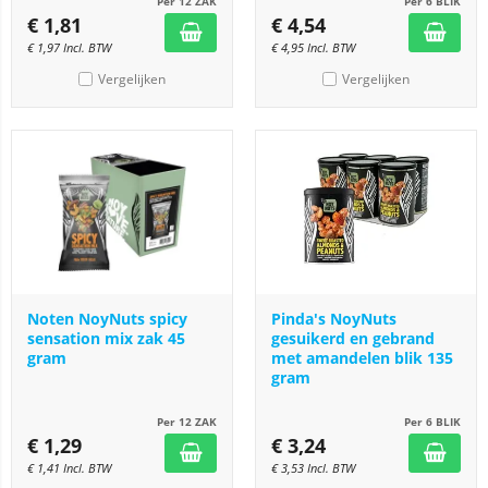
Per 12 ZAK
Per 6 BLIK
€
1,81
€
4,54
€
1,97
Incl. BTW
€
4,95
Incl. BTW
Vergelijken
Vergelijken
Noten NoyNuts spicy
Pinda's NoyNuts
sensation mix zak 45
gesuikerd en gebrand
gram
met amandelen blik 135
gram
Per 12 ZAK
Per 6 BLIK
€
1,29
€
3,24
€
1,41
Incl. BTW
€
3,53
Incl. BTW