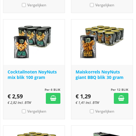
Vergelijken
Vergelijken
Cocktailnoten NoyNuts
Maiskorrels NoyNuts
mix blik 100 gram
giant BBQ blik 30 gram
Per 6 BLIK
Per 12 BLIK
€
2,59
€
1,29
€
2,82
Incl. BTW
€
1,41
Incl. BTW
Vergelijken
Vergelijken