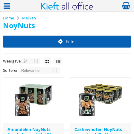
Home
Merken
NoyNuts
Filter
Weergave:
Sorteren:
Amandelen NoyNuts
Cashewnoten NoyNuts