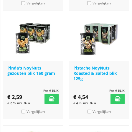
Vergelijken
Vergelijken
Pinda's NoyNuts
Pistache NoyNuts
gezouten blik 150 gram
Roasted & Salted blik
125g
Per 6 BLIK
Per 6 BLIK
€
2,59
€
4,54
€
2,82
Incl. BTW
€
4,95
Incl. BTW
Vergelijken
Vergelijken