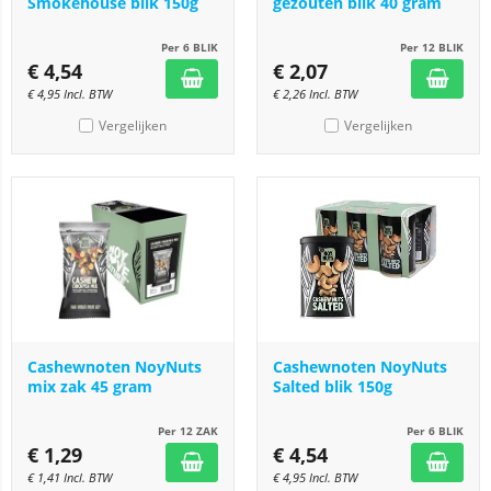
Smokehouse blik 150g
gezouten blik 40 gram
Per 6 BLIK
Per 12 BLIK
€
4,54
€
2,07
€
4,95
Incl. BTW
€
2,26
Incl. BTW
Vergelijken
Vergelijken
Cashewnoten NoyNuts
Cashewnoten NoyNuts
mix zak 45 gram
Salted blik 150g
Per 12 ZAK
Per 6 BLIK
€
1,29
€
4,54
€
1,41
Incl. BTW
€
4,95
Incl. BTW