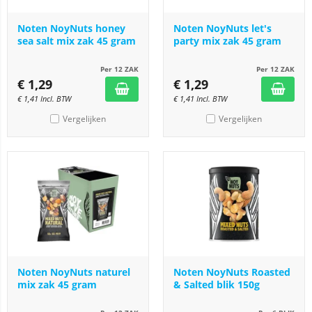
Noten NoyNuts honey
Noten NoyNuts let's
sea salt mix zak 45 gram
party mix zak 45 gram
Per 12 ZAK
Per 12 ZAK
€
1,29
€
1,29
€
1,41
Incl. BTW
€
1,41
Incl. BTW
Vergelijken
Vergelijken
Noten NoyNuts naturel
Noten NoyNuts Roasted
mix zak 45 gram
& Salted blik 150g