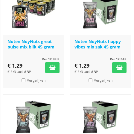
Noten NoyNuts great
Noten NoyNuts happy
pulse mix blik 45 gram
vibes mix zak 45 gram
Per 12 BLIK
Per 12 ZAK
€
1,29
€
1,29
€
1,41
Incl. BTW
€
1,41
Incl. BTW
Vergelijken
Vergelijken