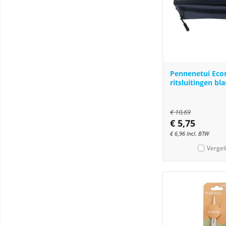
Pennenetui Eco
ritsluitingen bl
€
10,69
€
5,75
€
6,96
Incl. BTW
Vergel