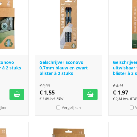
Econovo
Gelschrijver Econovo
Gelschrijv
 à 2 stuks
0.7mm blauw en zwart
uitwisbaar 
blister à 2 stuks
blister à 3 
€
3,39
€
4,15
€
1,55
€
1,97
€
1,88
Incl. BTW
€
2,38
Incl. BTW
ijken
Vergelijken
V