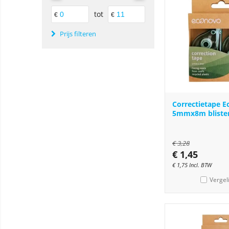
tot
€
€
Prijs filteren
Correctietape 
5mmx8m blister
€
3,28
€
1,45
€
1,75
Incl. BTW
Vergel