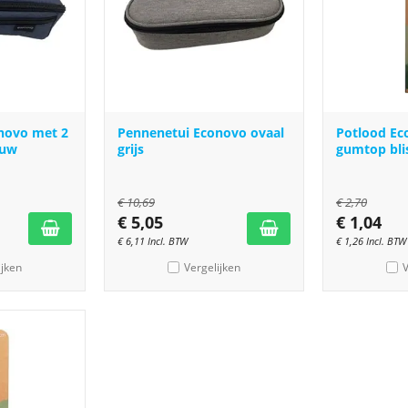
novo met 2
Pennenetui Econovo ovaal
Potlood E
auw
grijs
gumtop blis
€
10,69
€
2,70
€
5,05
€
1,04
€
6,11
Incl. BTW
€
1,26
Incl. BTW
ijken
Vergelijken
V