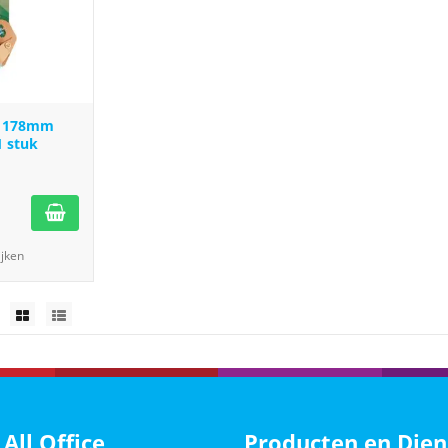
o 178mm
1 stuk
ijken
 All Office
Producten en Dien