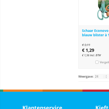
Schaar Econov
blauw blister à 
€
3,11
€
1,29
€
1,56
Incl. BTW
Vergel
Weergave:
Klantenservice
Kieft