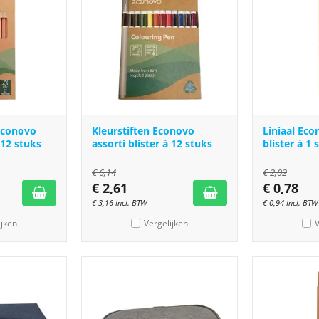
Econovo
Kleurstiften Econovo
Liniaal Ec
 12 stuks
assorti blister à 12 stuks
blister à 1 
€
6,14
€
2,02
€
2,61
€
0,78
€
3,16
Incl. BTW
€
0,94
Incl. BTW
ijken
Vergelijken
V