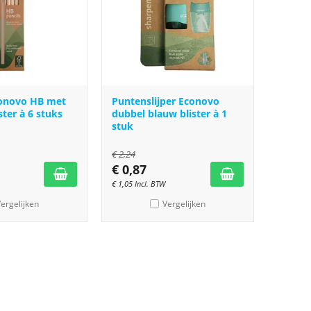
conovo HB met
Puntenslijper Econovo
ter à 6 stuks
dubbel blauw blister à 1
stuk
€
2,24
€
0,87
€
1,05
Incl. BTW
ergelijken
Vergelijken