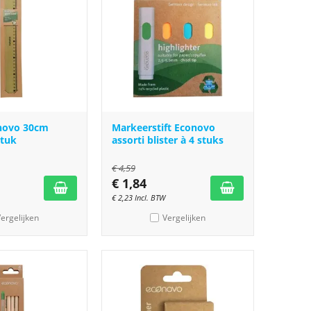
onovo 30cm
Markeerstift Econovo
stuk
assorti blister à 4 stuks
€
4,59
€
1,84
€
2,23
Incl. BTW
ergelijken
Vergelijken