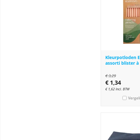
Kleurpotloden 
assorti blister à
€
3,29
€
1,34
€
1,62
Incl. BTW
Vergel