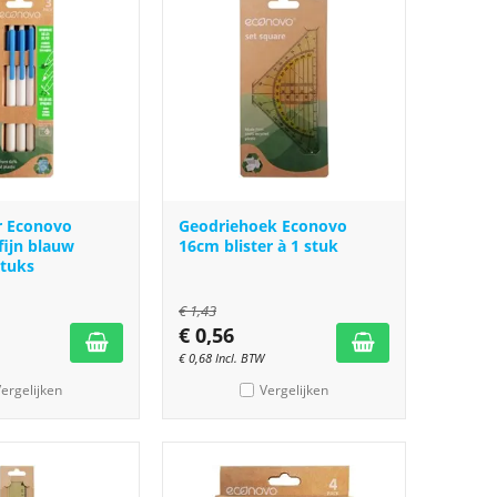
er Econovo
Geodriehoek Econovo
fijn blauw
16cm blister à 1 stuk
stuks
€
1,43
€
0,56
€
0,68
Incl. BTW
ergelijken
Vergelijken