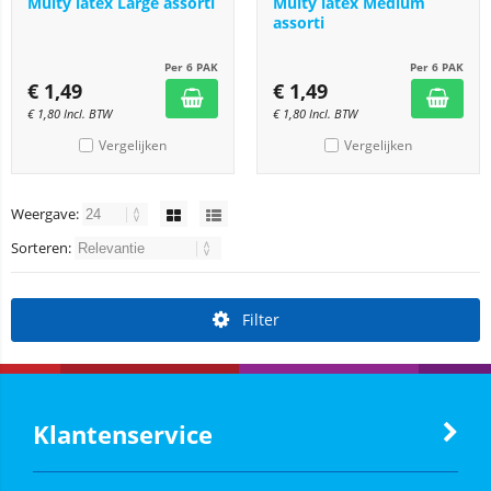
Multy latex Large assorti
Multy latex Medium
assorti
Per 6 PAK
Per 6 PAK
€
1,49
€
1,49
€
1,80
Incl. BTW
€
1,80
Incl. BTW
Vergelijken
Vergelijken
Weergave:
Sorteren:
Filter
Klantenservice